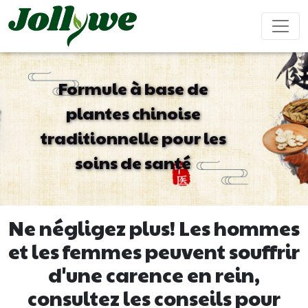
Formule à base de
plantes chinoise
Comprimés/Pilules
Gélules
Boisson solide
traditionnelle pour les
Soulagement
Supplément
Complément
Renforcer
Ameliorer
constipation
perte de
beauté
le
ses
soins de santé
poids
système
performanc
immunitaire
sexuel
Sachet de thé
Bonbons
Boisson liquide
Ne négligez plus! Les hommes
gélifiés
et les femmes peuvent souffrir
d'une carence en rein,
Maladie
Aide pour
Compléments
Gâteau
cardiovasculaire
dormir
alimentaires
ejiao
consultez les conseils pour
traitement
pour