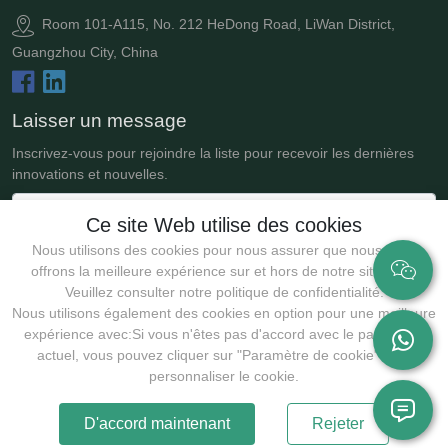
Room 101-A115, No. 212 HeDong Road, LiWan District,
Guangzhou City, China
Laisser un message
Inscrivez-vous pour rejoindre la liste pour recevoir les dernières
innovations et nouvelles.
Ce site Web utilise des cookies
Nous utilisons des cookies pour nous assurer que nous vous
offrons la meilleure expérience sur et hors de notre site Web.
Veuillez consulter notre politique de confidentialité.
Nous utilisons également des cookies en option pour une meilleure
expérience avec:Si vous n'êtes pas d'accord avec le paramètre
actuel, vous pouvez cliquer sur "Paramètre de cookie" pour
Soumettre
personnaliser le cookie.
D'accord maintenant
Rejeter
Droits d'auteur @2025 Guangzhou JollyWe Biotechnology Co., Ltd