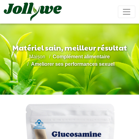
Matériel sain, meilleur résultat
Comprimés/Pilules
Gélules
Boisson solide
Maison
Complément alimentaire
Soulagement
Supplément
Complément
Renforcer
Ameliorer
Ameliorer ses performances sexuel
constipation
perte de
beauté
le
ses
poids
système
performanc
immunitaire
sexuel
Sachet de thé
Bonbons
Boisson liquide
gélifiés
Maladie
Aide pour
Compléments
Gâteau
cardiovasculaire
dormir
alimentaires
ejiao
traitement
pour