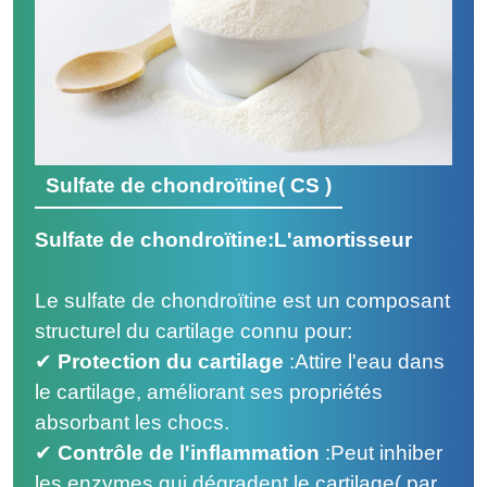
Sulfate de chondroïtine
(
CS )
Sulfate de chondroïtine:L'amortisseur
Le sulfate de chondroïtine est un composant
structurel du cartilage connu pour:
✔
Protection du cartilage
:
Attire l'eau dans
le cartilage, améliorant ses propriétés
absorbant les chocs.
✔
Contrôle de l'inflammation
:
Peut inhiber
les enzymes qui dégradent le cartilage
(
par