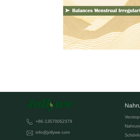
Nahr
Verstop
+86-13570052379
Nahrun
info@jollywe.com
Schönh