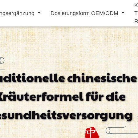
K
ngsergänzung
Dosierungsform OEM/ODM
T
R
Getränkepulver
Flüssiges Getränk
aditionelle chinesische
Stärkung des
Verlängerung
Herz kreislauf
Kräuterformel für die
immunsystems
männlich
erkrankung
behandlung
esundheitsversorgung