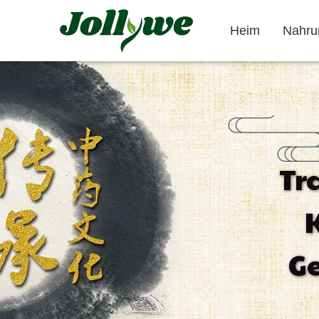
Heim
Nahru
Tablette/Pillen
Kapseln
Tr
Verstopfung
Nahrungsergänzungsmittel
Schönheits
lösen
zum abnehmen
Ergänzung
G