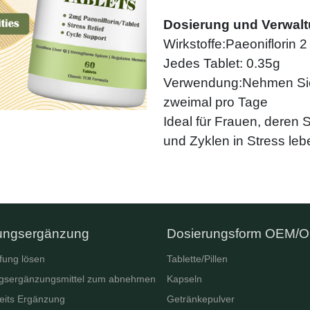
Dosierung und Verwalt
Wirkstoffe:Paeoniflorin 2
Jedes Tablet: 0.35g
Verwendung:Nehmen Sie 
zweimal pro Tage
Ideal für Frauen, deren S
und Zyklen in Stress leb
ungsergänzung
Dosierungsform OEM/
fung lösen
Tablette/Pillen
gsergänzungsmittel zum abnehmen
Kapseln
eits Ergänzung
Getränkepulver