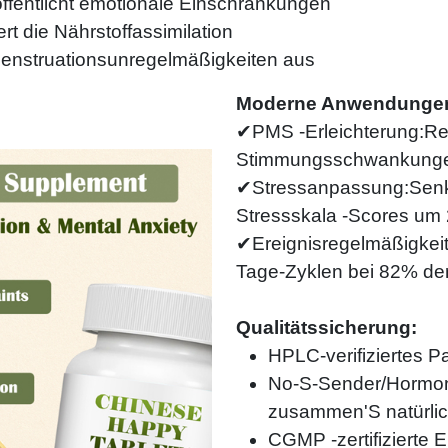
ffentlicht emotionale Einschränkungen
rt die Nährstoffassimilation
Menstruationsunregelmäßigkeiten aus
Moderne Anwendunge
✔PMS -Erleichterung:Re
Stimmungsschwankung
✔Stressanpassung:Sen
Stressskala -Scores um
✔Ereignisregelmäßigkeit
Tage-Zyklen bei 82% de
Qualitätssicherung:
HPLC-verifiziertes Pa
No-S-Sender/Hormone
zusammen'S natürli
CGMP -zertifizierte E