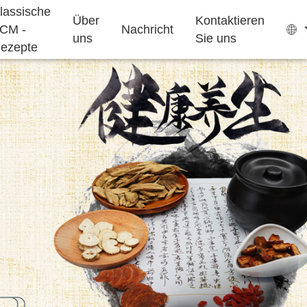
lassische
Über
Kontaktieren
CM -
Nachricht
uns
Sie uns
ezepte
Teebeutel
Gummibärchen
Schlafmittel
Wachstum
Ejiao -Kuchen
pflanzlich
ergänzungsmittel
für kinder