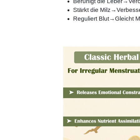
Beruhigt die Leber→Verö
Stärkt die Milz→Verbesse
Reguliert Blut→Gleicht 