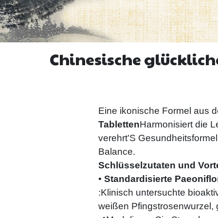
Chinesische glücklic
Eine ikonische Formel aus 
Tabletten
Harmonisiert die Le
verehrt'S Gesundheitsformel
Balance.
Schlüsselzutaten und Vorte
•
Standardisierte Paeoniflo
:
Klinisch untersuchte bioakt
weißen Pfingstrosenwurzel, g