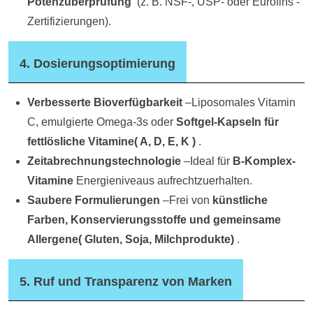
Potenzüberprüfung
(
z. B. NSF-, USP- oder Eurofins -
Zertifizierungen).
4. Dosierungsoptimierung
Verbesserte Bioverfügbarkeit
–Liposomales Vitamin
C, emulgierte Omega-3s oder
Softgel-Kapseln für
fettlösliche Vitamine
(
A, D, E, K )
.
Zeitabrechnungstechnologie
–Ideal für
B-Komplex-
Vitamine
Energieniveaus aufrechtzuerhalten.
Saubere Formulierungen
–Frei von
künstliche
Farben, Konservierungsstoffe und gemeinsame
Allergene
(
Gluten, Soja, Milchprodukte)
.
5. Ruf und Transparenz von Marken