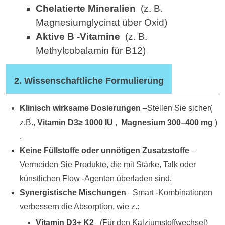
Chelatierte Mineralien
(
z. B.
Magnesiumglycinat über Oxid)
Aktive B -Vitamine
(
z. B.
Methylcobalamin für B12)
2. Wissenschaftliche Formulierung
Klinisch wirksame Dosierungen
–Stellen Sie sicher
(
z.B.,
Vitamin D3≥ 1000 IU
,
Magnesium 300–400 mg
)
.
Keine Füllstoffe oder unnötigen Zusatzstoffe
–
Vermeiden Sie Produkte, die mit Stärke, Talk oder
künstlichen Flow -Agenten überladen sind.
Synergistische Mischungen
–Smart -Kombinationen
verbessern die Absorption, wie z.:
Vitamin D3
+
K2
(
Für den Kalziumstoffwechsel)