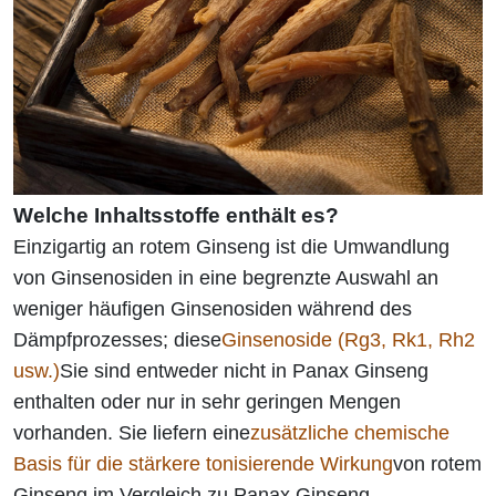
Welche Inhaltsstoffe enthält es?
Einzigartig an rotem Ginseng ist die Umwandlung
von Ginsenosiden in eine begrenzte Auswahl an
weniger häufigen Ginsenosiden während des
Dämpfprozesses; diese
Ginsenoside (Rg3, Rk1, Rh2
usw.)
Sie sind entweder nicht in Panax Ginseng
enthalten oder nur in sehr geringen Mengen
vorhanden. Sie liefern eine
zusätzliche chemische
Basis für die stärkere tonisierende Wirkung
von rotem
Ginseng im Vergleich zu Panax Ginseng.