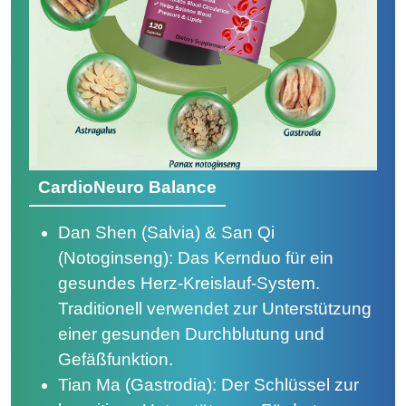
CardioNeuro Balance
Dan Shen (Salvia) & San Qi
(Notoginseng): Das Kernduo für ein
gesundes Herz-Kreislauf-System.
Traditionell verwendet zur Unterstützung
einer gesunden Durchblutung und
Gefäßfunktion.
Tian Ma (Gastrodia): Der Schlüssel zur