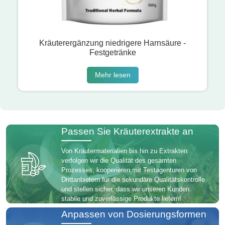
Kräuterergänzung niedrigere Harnsäure -
Festgetränke
Mehr lesen
Passen Sie Kräuterextrakte an
Von Kräutermaterialien bis hin zu Extrakten
verfolgen wir die Qualität des gesamten
Prozesses, kooperieren mit Testagenturen von
Drittanbietern für die sekundäre Qualitätskontrolle
und stellen sicher, dass wir unseren Kunden
stabile und zuverlässige Produkte liefern!
Anpassen von Dosierungsformen