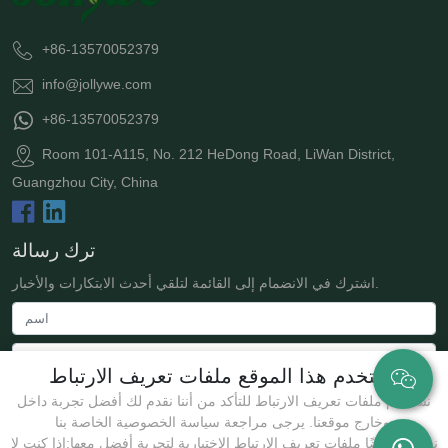
+86-13570052379
info@jollywe.com
+86-13570052379
Room 101-A115, No. 212 HeDong Road, LiWan District,
Guangzhou City, China
ترك رسالة
اشترك في الانضمام إلى القائمة لتلقي أحدث الابتكارات والأخبار.
يستخدم هذا الموقع ملفات تعريف الارتباط
نستخدم ملفات تعريف الارتباط للتأكد من أننا نقدم لك أفضل تجربة داخل
وخارج موقعنا. يرجى مراجعة سياسة الخصوصية الخاصة بنا.
نستخدم أيضًا ملفات تعريف الارتباط الاختيارية لتجربة أفضل معها:إذا كنت لا