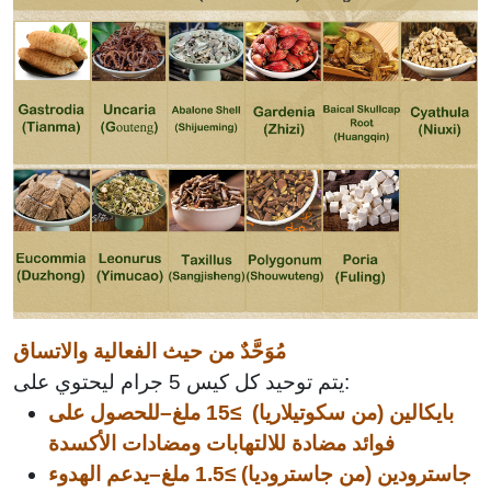
مُوَحَّدٌ من حيث الفعالية والاتساق
يتم توحيد كل كيس 5 جرام ليحتوي على:
بايكالين (من سكوتيلاريا)
≥15 ملغ–للحصول على
فوائد مضادة للالتهابات ومضادات الأكسدة
جاسترودين (من جاستروديا)
≥1.5 ملغ–يدعم الهدوء