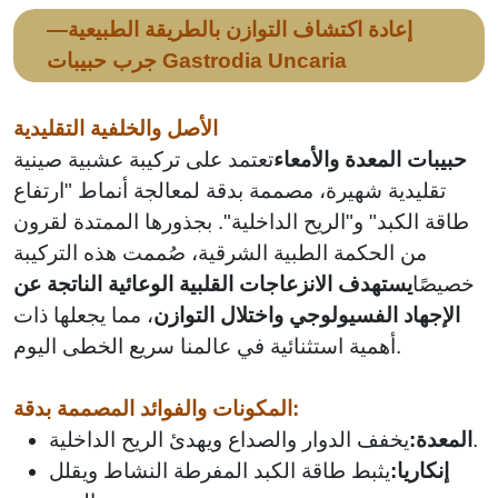
لزيادة
الدموية
الوزن
إعادة اكتشاف التوازن بالطريقة الطبيعية—
جرب حبيبات Gastrodia Uncaria
الأصل والخلفية التقليدية
حبيبات المعدة والأمعاء
تعتمد على تركيبة عشبية صينية
تقليدية شهيرة، مصممة بدقة لمعالجة أنماط "ارتفاع
طاقة الكبد" و"الريح الداخلية". بجذورها الممتدة لقرون
من الحكمة الطبية الشرقية، صُممت هذه التركيبة
خصيصًا
يستهدف الانزعاجات القلبية الوعائية الناتجة عن
الإجهاد الفسيولوجي واختلال التوازن
، مما يجعلها ذات
أهمية استثنائية في عالمنا سريع الخطى اليوم.
المكونات والفوائد المصممة بدقة:
يخفف الدوار والصداع ويهدئ الريح الداخلية.
المعدة:
إنكاريا:
يثبط طاقة الكبد المفرطة النشاط ويقلل