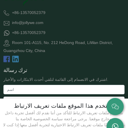
+86-13570052379
info@jollywe.com
+86-13570052379
Room 101-A115, No. 212 HeDong Road, LiWan District,
Guangzhou City, China
ترك رسالة
اشترك في الانضمام إلى القائمة لتلقي أحدث الابتكارات والأخبار.
يستخدم هذا الموقع ملفات تعريف الارتباط
نستخدم ملفات تعريف الارتباط للتأكد من أننا نقدم لك أفضل تجربة داخل
وخارج موقعنا. يرجى مراجعة سياسة الخصوصية الخاصة بنا.
نستخدم أيضًا ملفات تعريف الارتباط الاختيارية لتجربة أفضل معها:إذا كنت لا