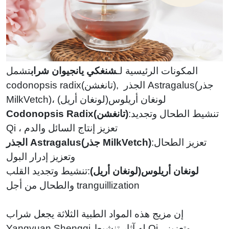
المكونات الرئيسية لـ
شنغكي يانجيوان شراب
تشمل
codonopsis radix(تانغشن), الجذر Astragalus(جذر
MilkVetch)، لونغان أريلوس(لونغان أريل)
:تنشيط الطحال وتجديد
Codonopsis Radix(تانغشن)
Qi ، تعزيز إنتاج السائل والدم
:تعزيز الطحال
الجذر Astragalus(جذر MilkVetch)
وتعزيز إدرار البول
لونغان أريلوس(لونغان أريل)
:تنشيط وتجديد القلب
والطحال من أجل tranguillization
إن مزيج هذه المواد الطبية الثلاثة يجعل شراب
Yangyuan Shengqi له آثار تنشيط Qi ، وتعزيز