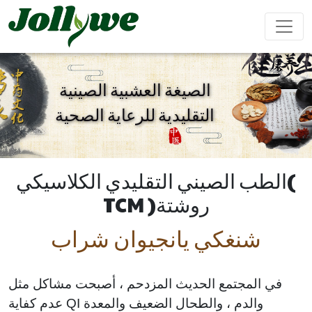
الصيغة العشبية الصينية
التقليدية للرعاية الصحية
مشروب بودرة
كبسولات
حبوب
تعزيز
تحسين
مكملات
مكمل
تخفيف
الذكور
المناعة
التجميل
غذائي
الإمساك
لإنقاص
الطب الصيني التقليدي الكلاسيكي(
الوزن
TCM )روشتة
حلوى الجيلي
أكياس الشاي
مشروب سائل
شنغكي يانجيوان شراب
كعكة إيجيو
مكملات
تحسين
المحافظة
في المجتمع الحديث المزدحم ، أصبحت مشاكل مثل
غذائية
النوم
على القلب
للأطفال
والأوعية
عدم كفاية QI والدم ، والطحال الضعيف والمعدة