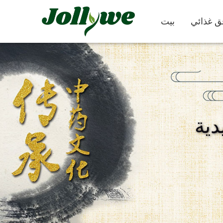
بيت
كبسولات
حبوب
دية
كملات التجميل
مكمل غذائي
تخفيف الإمساك
لإنقاص الوزن