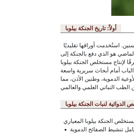
أولاً: تاريخ الجنكة بيلوبا
شجرة الجنكة، وهي شجرة متحجرة حية موطنها الأصلي الصين، لها تاريخ طبي يمتد لآلاف السنين. استُخدمت أوراقها تقليديًا
الماضي هو الذي دفع بالجنكة إلى
 بيلوبا (GBE) المعياري، ووضعوا عملية دقيقة للحفاظ على المركبات
ر الباب أمام أبحاث سريرية واسعة
عية الدموية، وطنين الأذن، مما
ئص الدوائية لنبات الجنكة بيلوبا
ئح الدموية (PAF). فهي تساعد على تثبيط