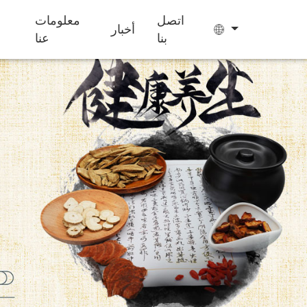
اتصل
معلومات
أخبار
بنا
عنا
حلوى الجيلي
أكياس الشاي
كعكة إيجيو
مكملات غذائية
تحسين النوم
للأطفال لزيادة
الوزن