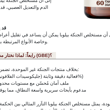
إلى أن مستخلص الجنكة بيل
الدم والتعديل العصبي، قد
6. ق
أن مستخلص الجنكة بيلوبا يمكن أن يساعد في تقليل أعراض 
وخاصة الأنواع المرتبطة بعوامل الأوعية الدموية أو العصبية.
رابعاً: لماذا نختار مستخلص الجنكة بيلوبا المعياري (GBE)؟
بخلاف منتجات الجنكة غير الموحدة، تضمن منتجات الجنكة الموحدة ما يلي:
✅فعالية دقيقة وثابتة (جليكوسيدات الفلافونويد)≥24%، لاكتونات التربين≥6%)
✅ملف أمان مُحسّن مع مستويات محدو
✅مدعوم بأبحاث سريرية واسعة النطاق، مما يوفر
لجودة، يمثل مستخلص الجنكة بيلوبا التآزر المثالي بين الحكمة