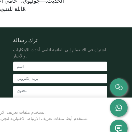
الحديث.—جوليوي، "حامي أخضر"
قابلة للتتبع، ومبنية على الأدلة العلمية، ونتعاون معكم لتطوير الجيل القادم من المنتجات المعززة للصحة.
ترك رسالة
اشترك في الانضمام إلى القائمة لتلقي أحدث الابتكارات
والأخبار.
نستخدم ملفات تعريف الارتباط للتأكد من أننا نقدم لك أفضل تجربة داخل وخارج موقعنا. يرجى مراجعة سياسة الخصوصية الخاصة بنا.
يُقدِّم
نستخدم أيضًا ملفات تعريف الارتباط الاختيارية لتجربة أفضل معها:إذا كنت لا توافق على الإعداد الحالي ، فيمكنك النقر فوق "إعداد ملفات تعريف الارتباط" لتخصيص ملف تعريف الارتباط.