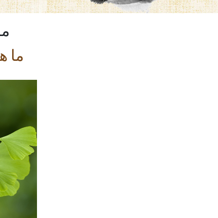
ما
ما ه