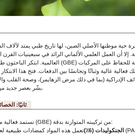
ة. إلا أن العمل العلمي الألماني الرائد في سبعينيات القرن 
العالمية. ابتكر الباحثون طرقًا لإنتاج مستخلص الجنكة
عالية عالية وثباتًا وتجانسًا بين الدفعات. فتح هذا الابتكا
 الإدراكية (بما في ذلك مرض الزهايمر)، وصحة القلب والأو
بشّر بعصر جديد من الطب النباتي العلمي والعالمي.
ثانيًا: الخصا
تستمد فعالية مستخلص الجنكة بيلوبا المعياري (GBE) من تركيبته المتوازنة بدقة:
الجنكوليدات (6٪)
تعمل هذه المواد كمضادات طبيعية لعامل تنشيط الصفا