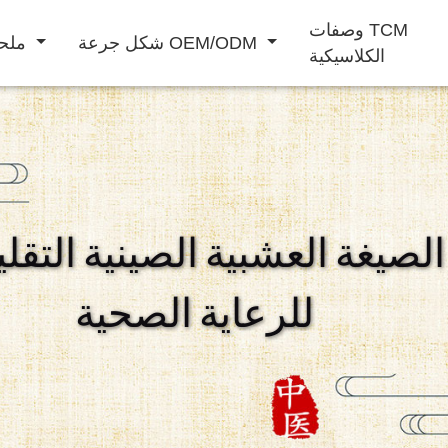
وصفات TCM
شكل جرعة OEM/ODM
ملحق غذائي
الكلاسيكية
مشروب بودرة
مشروب سائل
الصيغة العشبية الصينية التقلي
المحافظة على
تعزيز الذكور
تحسين المناعة
م
للرعاية الصحية
القلب والأوعية
الدموية