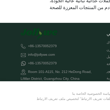
ات غذائية نباتية عالية الجودة،
ي
اك
+86-13570052379
زن
info@jollywe.com
يل
+86-13570052379
عة
ور
Room 101-A115, No. 212 HeDong Road,
ية
LiWan District, Guangzhou City, China
وم
زن
يو