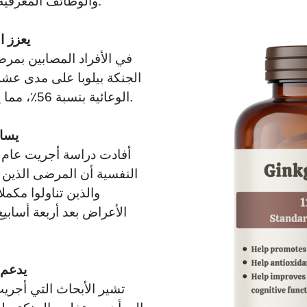
والوظائف المعرفية مقارنة بمجموعة الدواء الوهمي.
3. يعز
في الأفراد المصابين بمر
الجنكة بيلوبا على مدى عشرة
الوعائية بنسبة 56٪، مما يساعد على تدفق الدم المحيطي.
4. ي
النفسية أن المرضى الذين 
والذين تناولوا مكمل
الأعراض بعد أربعة أسابيع 
5. يد
تشير الأبحاث التي أج