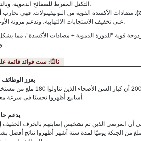
التكتل المفرط للصفائح الدموية، وبالتالي تدعم تدفق الدم الصحي.
: مضادات الأكسدة القوية من البوليفينولات. فهي تحارب أ
على تخفيف الاستجابات الالتهابية، وتدعم مرونة الأوعية الدموية وحماية الأعصاب.
زدوجة قوية "للدورة الدموية + مضادات الأكسدة"، مما يش
والأوعية الدموية والصحة الإدراكية.
ثالثًا: ست فوائد قائمة عل
1. يعزز الوظائف 
وجدت دراسة أجريت عام 2000 أن كبار 
أسابيع أظهروا تحسنًا في سرعة معالجة المعلومات ووظيفة الذاكرة.
يدعم حال
 إلى أن المرضى الذين تم تشخيص إصابتهم بالخرف الخفيف 
زهايمر) والذين تناولوا 240 ملغ من الجنكة يوميًا لمدة ستة أشهر أظهروا نت