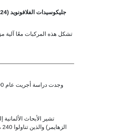
جليكوسيدات الفلافونويد (24٪)
تشكل هذه المركبات معًا آلية م
تشير الأبحاث الألمانية
ال