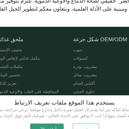
 حقيقي لصحة الدماغ والأوعية الدموية. نلتزم بتوفير مكمل
شكل جرعة OEM/ODM
ملحق غذائ
حبوب
تخفيف الإمس
كبسولات
مكمل غذائي لإنقاص الو
مشروب بودرة
مكملات التجم
مشروب سائل
تحسين المنا
أكياس الشاي
تعزيز الذك
حلوى الجيلي
المحافظة على القلب والأوعية الدمو
تحسين الن
يستخدم هذا الموقع ملفات تعريف الارتباط
مكملات غذائية للأطفال لزيادة الو
كعكة إيج