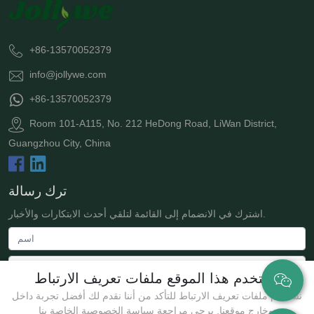
+86-13570052379
info@jollywe.com
+86-13570052379
Room 101-A115, No. 212 HeDong Road, LiWan District,
Guangzhou City, China
ترك رسالة
اشترك في الانضمام إلى القائمة لتلقي أحدث الابتكارات والأخبار.
يستخدم هذا الموقع ملفات تعريف الارتباط
نستخدم ملفات تعريف الارتباط للتأكد من أننا نقدم لك أفضل تجربة داخل
وخارج موقعنا. يرجى مراجعة سياسة الخصوصية الخاصة بنا.