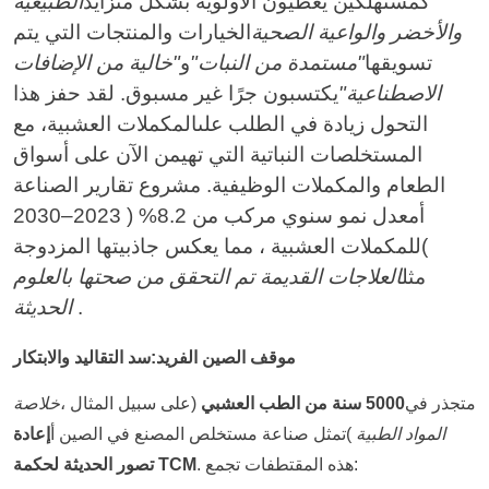
كمستهلكين يعطيون الأولوية بشكل متزايد
الطبيعية
لزيادة
الدموية
الوزن
والأخضر والواعية الصحية
الخيارات والمنتجات التي يتم
تسويقها
"مستمدة من النبات"
و
"خالية من الإضافات
الاصطناعية"
يكتسبون جرًا غير مسبوق. لقد حفز هذا
التحول زيادة في الطلب على
المكملات العشبية
، مع
المستخلصات النباتية التي تهيمن الآن على أسواق
الطعام والمكملات الوظيفية. مشروع تقارير الصناعة
أ
معدل نمو سنوي مركب من 8.
2%
(
2023–2030
)
للمكملات العشبية ، مما يعكس جاذبيتها المزدوجة
مثل
العلاجات القديمة تم التحقق من صحتها بالعلوم
.
الحديثة
موقف الصين الفريد:سد التقاليد والابتكار
متجذر في
5000 سنة من الطب العشبي
(
على سبيل المثال ،
خلاصة
المواد الطبية
)
تمثل صناعة مستخلص المصنع في الصين أ
إعادة
. هذه المقتطفات تجمع:
تصور الحديثة لحكمة TCM