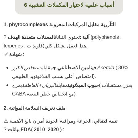
6 أسباب علمية لاختيار المكملات العشبية
1. phytocomplexes التآزرية مقابل المركبات المعزولة
polyphenols ،
(
آلية
:
تحتوي النباتات
المعدلات متعددة الهدف
?
terpenes ، قلويدات)هذا العمل بشكل كلي.
:
شهادة
✅
30%
(
مستخلص الكرز Acerola
فيتامين الاصطناعي ج
مقابل
امتصاص أعلى بسبب الفلافونويد الطبيعي).
يعزز مستقبلات
(
حبوب الميلاتونين
مقابل
فاليريان
+
العاطفة
يمزج
GABA مع انخفاض خطر التبعية).
2. ملف تعريف السلامة المواتية
الجرعة ومراقبة الجودة أمران بالغ الأهمية.
تنبيه قضائي
:
⚠️
:
2010–2020 )
(
بيانات FDA
?