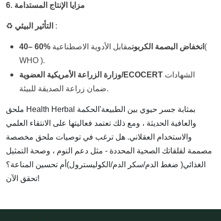
6. مزايا الإنتاج المستدامة
:
التأثير البيئي
♻️
(
انخفاض البصمة الكربون
مقابل الأدوية الاصطناعية
60%
40–
WHO ).
الشهادات
وزارة الزراعة الأمريكية العضوية/ECOCERT
ضمان زراعة الصديقة للبيئة.
ملحق Health Herbal بمثابة جسر حيوي بين الطبيعة'الحكمة
والعافية الحديثة ، ومع ذلك تعتمد فعاليتها على الانتقاء العلمي
والاستخدام العقلاني. هل ترغب في توصيات ملحق مخصصة
مصممة لقلقاتك الصحية المحددة - مثل دعم النوم ، وصحة التمثيل
الغذائي
(
ضغط الدم/سكر الدم/الكوليسترول)أم تحسين المناعة؟
تحقق الآن!