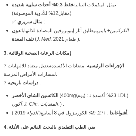
تمثل المكملات النباتية
فقط 0.
3%
أحداث سلبية شديدة
للأدوية الموصوفة).
(
مقابل
12%
:
مثال سريري
✅
الكركمين
+
بايبرين
يطابق آثار إيبوبروفين المضادة للالتهابات
دون
2021 ).
J. Med. طعام
(
تلف المعدة
3. إمكانات الرعاية الصحية الوقائية
الإجراءات الرئيسية
:
مضادات الأكسدة/تعديل مضاد للالتهابات
?
لمسارات الأمراض المزمنة.
:
دراسات تاريخية
?
(
أكسدة LDL
23%
↓
:
400mg/يوم)
(
الكاتشين الشاي الأخضر
.
)
أكون. J. Clin. المغذيات.
2019 ).
أشواغاندا
:
↓27.
9%
الكورتيزول في 8 أسابيع
(
الدواء
4. يفي الطب التقليدي بالبحث القائم على الأدلة