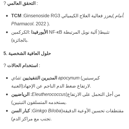
:
التحقق العالمي
?
أمام.
(
Ginsenoside RG3 يعزز فعالية العلاج الكيميائي
:
TCM
Pharmacol.
2022 ).
الكركمين NF-κB تثبيط
(
آلية نوبل المرتبطة
الأيورفيدا
:
بالجائزة).
5. حلول العافية الشخصية
:
استخدام الحالات
?
كيرسيتين
(
شاي apocynum
المديرين التنفيذيين
:
الغنية)لارتفاع ضغط الدم الناجم عن الإجهاد.
من أجل التحمل على الارتفاع
(
Eleutherococcus
:
الرياضيين
يستخدمه المتسلقون التبتيين).
مقتطفات تحسين الأوعية الدقيقة
(
Ginkgo Biloba
:
كبار السن
تجنب مع مراكز الدم).