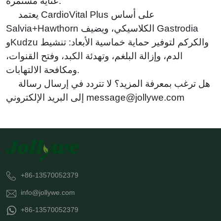
عناية مستمرة.
يعتمد CardioVital Plus على أساس
Salvia+Hawthorn الكلاسيكي، ويضيف Gastrodia
وKudzu والكركم لتوفير حماية خماسية الأبعاد: تنشيط
الدم، وإزالة البلغم، وتهدئة الكبد، وفتح القنوات،
ومكافحة الالتهابات.
هل ترغب بمعرفة المزيد؟ لا تتردد في إرسال رسالة
إلى البريد الإلكتروني message@jollywe.com
+86-13570052379
info@jollywe.com
+86-13570052379