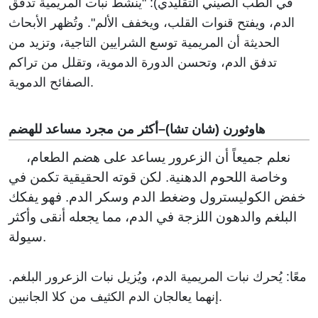
في الطب الصيني التقليدي): "ينشط نبات المريمية تدفق
الدم، ويفتح قنوات القلب، ويخفف الألم". وتُظهر الأبحاث
الحديثة أن المريمية توسع الشرايين التاجية، وتزيد من
تدفق الدم، وتحسن الدورة الدموية، وتقلل من تراكم
الصفائح الدموية.
هاوثورن (شان تشا)–أكثر من مجرد مساعد للهضم
نعلم جميعاً أن الزعرور يساعد على هضم الطعام،
وخاصة اللحوم الدهنية. لكن قوته الحقيقية تكمن في
خفض الكوليسترول وضغط الدم وسكر الدم. فهو يفكك
البلغم والدهون اللزجة في الدم، مما يجعله أنقى وأكثر
سيولة.
معًا: يُحرك نبات المريمية الدم، ويُزيل نبات الزعرور البلغم.
إنهما يعالجان الدم الكثيف من كلا الجانبين.