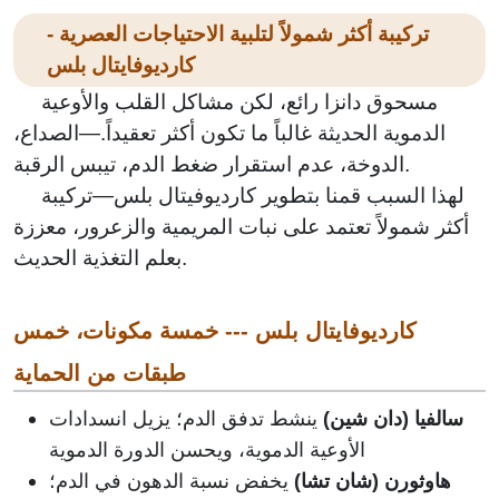
تركيبة أكثر شمولاً لتلبية الاحتياجات العصرية -
كارديوفايتال بلس
مسحوق دانزا رائع، لكن مشاكل القلب والأوعية
الدموية الحديثة غالباً ما تكون أكثر تعقيداً.—الصداع،
الدوخة، عدم استقرار ضغط الدم، تيبس الرقبة.
لهذا السبب قمنا بتطوير كارديوفيتال بلس—تركيبة
أكثر شمولاً تعتمد على نبات المريمية والزعرور، معززة
بعلم التغذية الحديث.
كارديوفايتال بلس --- خمسة مكونات، خمس
طبقات من الحماية
سالفيا (دان شين)
ينشط تدفق الدم؛ يزيل انسدادات
الأوعية الدموية، ويحسن الدورة الدموية
هاوثورن (شان تشا)
يخفض نسبة الدهون في الدم؛