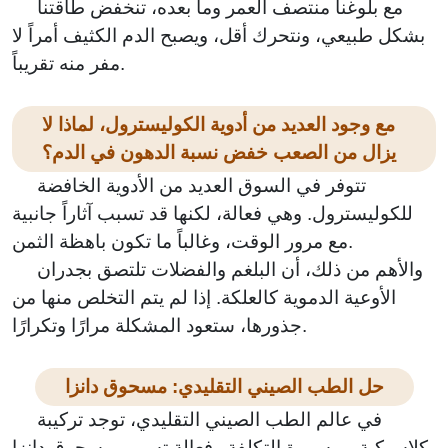
مع بلوغنا منتصف العمر وما بعده، تنخفض طاقتنا
بشكل طبيعي، ونتحرك أقل، ويصبح الدم الكثيف أمراً لا
مفر منه تقريباً.
مع وجود العديد من أدوية الكوليسترول، لماذا لا
يزال من الصعب خفض نسبة الدهون في الدم؟
تتوفر في السوق العديد من الأدوية الخافضة
للكوليسترول. وهي فعالة، لكنها قد تسبب آثاراً جانبية
مع مرور الوقت، وغالباً ما تكون باهظة الثمن.
والأهم من ذلك، أن البلغم والفضلات تلتصق بجدران
الأوعية الدموية كالعلكة. إذا لم يتم التخلص منها من
جذورها، ستعود المشكلة مرارًا وتكرارًا.
حل الطب الصيني التقليدي: مسحوق دانزا
في عالم الطب الصيني التقليدي، توجد تركيبة
كلاسيكية، ميسورة التكلفة وفعالة تسمى مسحوق دانزا