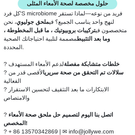
حلول مخصصة لصحة الأمعاء المثلى
كل فرد'S microbiome فريد من نوعه—لماذا تستقر
لنهج واحد يناسب الجميع؟ في
ملحق جوليوي
، نحن
متخصصون في
تركيبات بروبيوتيك ، ما قبل المخطوطة ،
وما بعد التثبيط
مصممة لتلبية احتياجاتك الصحية
المحددة.
خلطات متشابكة مفصلة
لدعم الأمعاء المستهدف
?
سلالات تم التحقق من صحة سريريا
لأقصى قدر من
?
الفعالية
? الابتكارات ما بعد التثقيف لتحسين الاستقرار
والامتصاص
اتصل بنا اليوم لتصميم حل ملحق صحة الأمعاء
?
المخصص!
?
+
86 13570342869 | ✉
info@jollywe.com