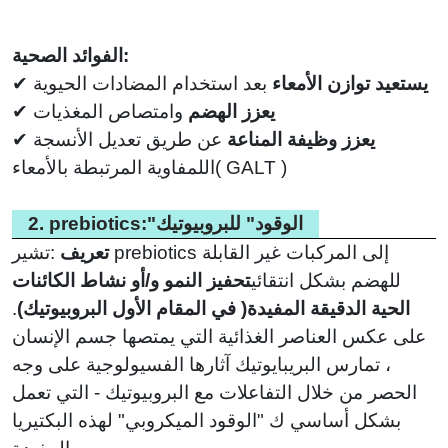
الفوائد الصحية:
يستعيد توازن الأمعاء
بعد استخدام المضادات الحيوية
✔
يعزز الهضم
وامتصاص المغذيات
✔
يعزز وظيفة المناعة
عن طريق تعديل الأنسجة
✔
GALT )
(
اللمفاوية المرتبطة بالأمعاء
2. prebiotics:"الوقود" للبروبيوتيك
تعريف
:
تشير prebiotics إلى المركبات غير القابلة
للهضم بشكل انتقائي
تحفيز النمو و/أو نشاط الكائنات
الحية الدقيقة المفيدة
(
في المقام الأول البروبيوتيك)
.
على عكس العناصر الغذائية التي يمتصها جسم الإنسان
، تمارس البريبايوتيك آثارها الفسيولوجية على وجه
الحصر من خلال التفاعلات مع البروبيوتيك - التي تعمل
بشكل أساسي ك "الوقود الميكروبي" لهذه البكتيريا