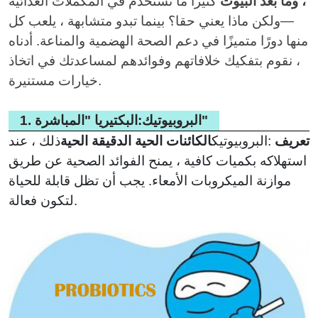
، وما بعد البيوت
كثيرا ما تستخدم في المكملات الغذائية
لزيادة
الدموية
الوزن
—ولكن ماذا يعني حقا؟ بينما تبدو متشابهة ، يلعب كل
منها دورًا متميزًا في دعم الصحة الهضمية والمناعة. أدناه
، نقوم بتفكيك خلافاتهم وفوائدهم لمساعدتك في اتخاذ
خيارات مستنيرة.
1. البروبيوتيك:البكتيريا "المباشرة"
تعريف
:
البروبيوتيك
الكائنات الحية الدقيقة الحية
ذلك ، عند
استهلاكه بكميات كافية ، يمنح الفوائد الصحية عن طريق
موازنة الميكروبات الأمعاء. يجب أن تظل قابلة للحياة
لتكون فعالة.