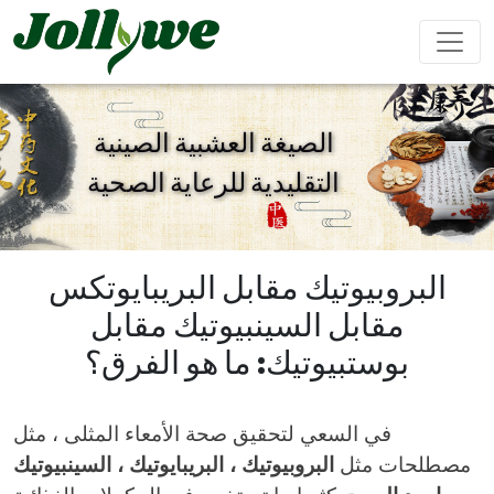
الصيغة العشبية الصينية
التقليدية للرعاية الصحية
مشروب بودرة
كبسولات
حبوب
تعزيز
تحسين
مكملات
مكمل
تخفيف
الذكور
المناعة
التجميل
غذائي
الإمساك
لإنقاص
البروبيوتيك مقابل البريبايوتكس
الوزن
مقابل السينبيوتيك مقابل
حلوى الجيلي
أكياس الشاي
مشروب سائل
بوستبيوتيك: ما هو الفرق؟
في السعي لتحقيق صحة الأمعاء المثلى ، مثل
كعكة إيجيو
مكملات
تحسين
المحافظة
غذائية
النوم
على القلب
مصطلحات مثل
البروبيوتيك ، البريبايوتيك ، السينبيوتيك
للأطفال
والأوعية