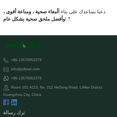
دعنا نساعدك على بناء أ
أمعاء صحية ، ومناعة أقوى ،
! ?
وأفضل ملحق صحية بشكل عام
+86-13570052379
info@jollywe.com
+86-13570052379
Room 101-A115, No. 212 HeDong Road, LiWan District,
Guangzhou City, China
ترك رسالة