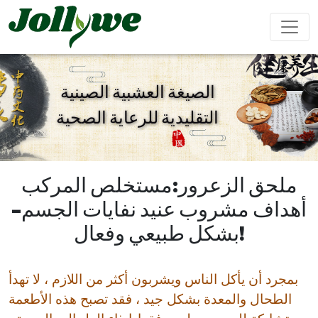
الصيغة العشبية الصينية
التقليدية للرعاية الصحية
مشروب بودرة
كبسولات
حبوب
تعزيز
تحسين
مكملات
مكمل
تخفيف
الذكور
المناعة
التجميل
غذائي
الإمساك
لإنقاص
ملحق الزعرور:مستخلص المركب
الوزن
أهداف مشروب عنيد نفايات الجسم–
حلوى الجيلي
أكياس الشاي
مشروب سائل
بشكل طبيعي وفعال!
بمجرد أن يأكل الناس ويشربون أكثر من اللازم ، لا تهدأ
كعكة إيجيو
مكملات
تحسين
المحافظة
غذائية
النوم
على القلب
الطحال والمعدة بشكل جيد ، فقد تصبح هذه الأطعمة
للأطفال
والأوعية