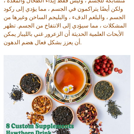
متشابكة للجسم ، وليس فقط إيذاء الطحال والمعدة ،
لزيادة
الدموية
الوزن
ولكن أيضًا يتراكمون في الجسم ، مما يؤدي إلى ركود
الجسم ، والبلغم الدفء ، والبليجم الساخن وغيرها من
المشكلات ، مما سيؤدي إلى الانتفاخ من الجسم. تظهر
الأبحاث العلمية الحديثة أن الزعرور غني بالليباز يمكن
أن يعزز بشكل فعال هضم الدهون.