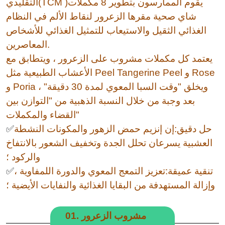
التقليدي(TCM )يقوم الممارسون بتطوير 8 مكملات
شاي صحية مقرها الزعرور لنقاط الألم في النظام
الغذائي الثقيل والاستيعاب للتمثيل الغذائي للأشخاص
المعاصرين.
يعتمد كل مكملات مشروب على الزعرور ، ويتطابق مع
الأعشاب الطبيعية مثل Peel Tangerine Peel و Rose
و Poria ، ويخلق "وقت السبا المعوي لمدة 30 دقيقة"
بعد وجبة من خلال النسبة الذهبية من "التوازن بين
القضاء والمكملات"
حل دقيق:إن إنزيم حمض الزهور والمكونات النشطة
✅
العشبية يسرعان تحلل الجدة وتخفيف الشعور بالانتفاخ
والركود ؛
تنقية عميقة:تعزيز التمعج المعوي والدورة اللمفاوية ،
✅
وإزالة المستهدفة من البقايا الغذائية والنفايات الأيضية ؛
01. مشروب الزعرور