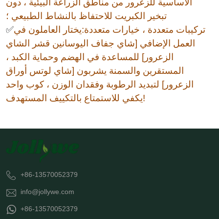
الأساسية للزعرور من مناطق الزراعة البيئية ، دون
تبخير الكبريت للاحتفاظ بالنشاط الطبيعي ؛
تركيبات متعددة ، خيارات متعددة:يختار العاملون في
✅
العمل الإضافي [شاي جفاف اليوسانين قشر الشاي
الزعرور] للمساعدة في الهضم وحماية الكبد ،
المستقرين والسمنة يشربون [شاي لوتس أوراق
الزعرور] لتبديد الرطوبة وفقدان الوزن ، كوب واحد
يكفي للاستمتاع بالتكييف المستهدف!
+86-13570052379
info@jollywe.com
+86-13570052379