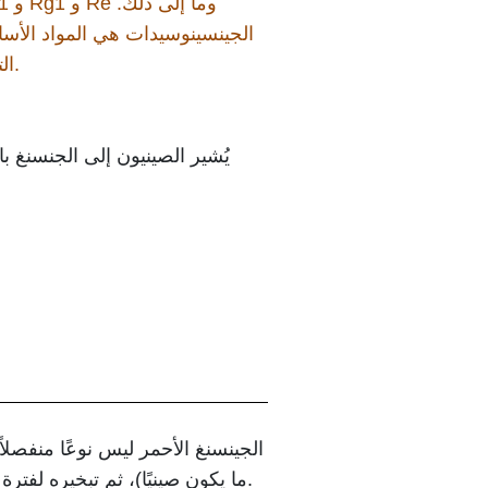
الجينسينوسيدات هي المواد الأس
التأثيرات الفسيولوجية للجينسنغ.
يُشير الصينيون إلى الجنسنغ با
الجينسنغ الأحمر ليس نوعًا منفصلا
ما يكون صينيًا)، ثم تبخيره لفترة طويلة، ثم تجفيفه. يكتسب الجينسنغ لونه الأحمر خلال عملية التبخير، وتتغير مكوناته الطبية خلالها.