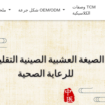
وصفات TCM
شكل جرعة OEM/ODM
ملحق غذائي
الكلاسيكية
مشروب بودرة
مشروب سائل
الصيغة العشبية الصينية التقلي
المحافظة على
تعزيز الذكور
تحسين المناعة
م
للرعاية الصحية
القلب والأوعية
الدموية