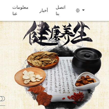
اتصل
معلومات
أخبار
بنا
عنا
حلوى الجيلي
أكياس الشاي
كعكة إيجيو
مكملات غذائية
تحسين النوم
للأطفال لزيادة
الوزن