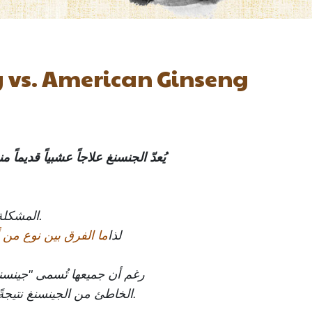
g vs. American Ginseng
يُعدّ الجنسنغ علاجاً عشبياً قديم
يجد معظم الناس صعوبة في فهم الاختلافات بين أنواع الجنسنغ المختلفة المتوفرة.
المشكلة
لذا
ما الفرق بين نوع من 
الخاطئ من الجينسنغ نتيجةً للحيرة إلى إهدار المال عند استخدامه لأغراض صحية، وفي أسوأ الأحوال، قد يكون ضارًا بالصحة.