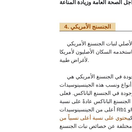
4. الجنسنج الأمريكي
ي (Panax quinquefolius) لأنه نبات أصيل في أمريكا الشمالية،
استخدمه السكان الأصليون لأمريكا
لأغراض طبية.
ودة في الجنسنغ الأمريكي هي
أنواع ونسب هذه الجينسينوسيدات
لموجودة في الجنسنغ الباناكس. فعلى
 الجنسنغ الباناكس عادةً على نسبة
أعلى من الجينسينوسيدات Rb1 وRg1، فإن الجنسنغ
ي