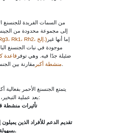
من السمات الفريدة للجنسنغ ا
إلى مجموعة محدودة من الجينسينو
إما أنها غير
جينسينوسيدات (Rg3، Rk1، Rh2، إلخ.)
موجودة في نبات الجنسنغ البا
ضئيلة جدًا فيه. وهي توفر
قاعدة كي
مقارنة بين الجنسنغ الأحمر والجنسنغ الباناكس.
منشطة أكبر
يتمتع الجنسنغ الأحمر بفعالية أك
بعد عملية التبخير، مما أدى إلى الاستخدام التالي:
تأثيرات منشطة قو
تقديم الدعم للأفراد الذين يميلون 
بسهولة من خلال التأثير المنشط.