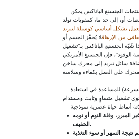
نتجات الجنسنغ الباناكس يمكن
ات أو، إلى حد ما، كمقويات تولد
عمل بشكل أساسي كوسيلة لتبريد
افي من الإرهاق
لا يُحفّز الجسم أو
ا شُبّه الجنسنغ الباناكس بـ"تشغيل
الوقود"، فإن الجنسنغ الأمريكي
إضافة سائل تبريد إلى محرك ساخن
لسرعة) للمساعدة في استعادة
ر المبرر، وقلة النوم أو نومه
الخفيف.