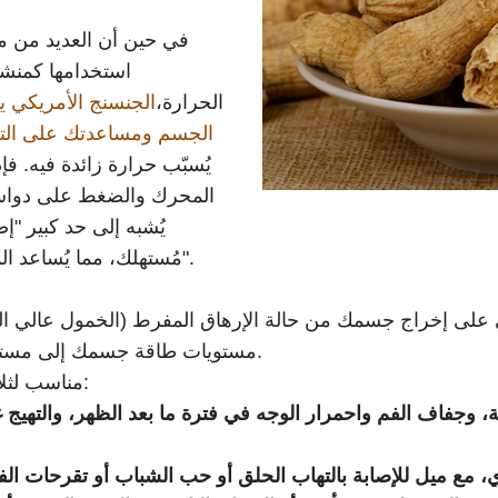
في حين أن العديد من م
استخدامها كمنشط
الحرارة،
الجنسنج الأمريكي
ي
الجسم ومساعدتك على التع
يُسبّب حرارة زائدة فيه. فإذ
المحرك والضغط على دواسة 
يُشبه إلى حد كبير "
مُستهلك، مما يُساعد المحرك على العمل بكفاءة وسلاسة".
ي على إخراج جسمك من حالة الإرهاق المفرط (الخمول عالي ا
مستويات طاقة جسمك إلى مستوى تشغيل متساوٍ وثابت ومستدام.
مناسب لثلاثة أنماط حياة عصرية نموذجية:
ة، وجفاف الفم واحمرار الوجه في فترة ما بعد الظهر، والتهيج غي