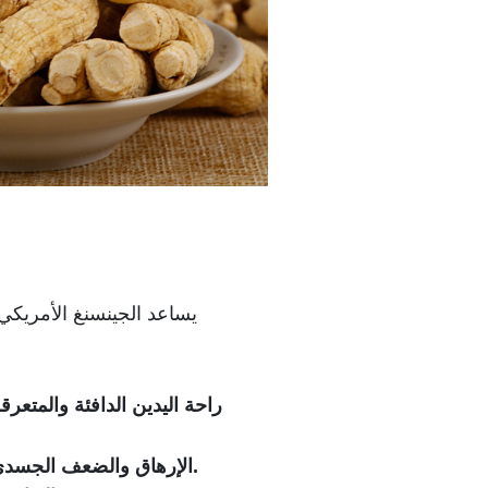
يساعد الجينسنغ الأمريك
راحة اليدين الدافئة والمتعرق
الإرهاق والضعف الجسدي، مع ميل للإصابة بالتهاب الحلق أو حب الشباب أو تقرحات الفم نتيجة السهر أو سوء التغذية.