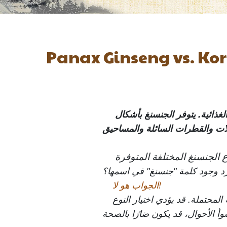
Panax Ginseng vs. Kor
لغذائية. يتوفر الجنسنغ بأشكال
رد وجود كلمة "جنسنغ" في اسمها؟
الجواب هو لا!
رغم أن جميعها تُسمى "جينسنغ"، إلا أنها تختلف في أصولها ومركباتها الفعالة وفوائدها الصحية المحتملة. قد يؤدي اختيار النوع