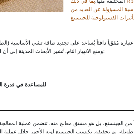
المختلفة منها.
بما في ذلك Rb1 و Rg1 و Re وما إلى ذلك.
اسية المسؤولة عن العديد من
عتباره مُقوّياً دافئاً يُساعد على تجديد طاقة تشي الأساسية (ال
ومنع الانهيار التام. تُشير الأبحاث الحديثة إلى أن الجنسنغ الصيني يُقدّم الفوائد التالية:
للمساعدة في قدرة ال
ً من الجينسنغ، بل هو مشتق معالج منه. تتضمن عملية المعالجة 