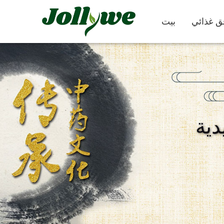
بيت
كبسولات
حبوب
دية
كملات التجميل
مكمل غذائي
تخفيف الإمساك
لإنقاص الوزن