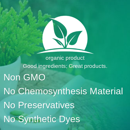
organic product
Good ingredients; Great products.
Non GMO
No Chemosynthesis Material
No Preservatives
No Synthetic Dyes