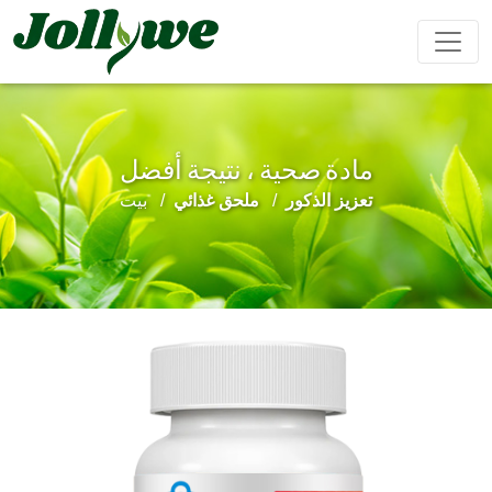
مادة صحية ، نتيجة أفضل
مشروب بودرة
كبسولات
حبوب
تعزيز الذكور
ملحق غذائي
بيت
تعزيز
تحسين
مكملات
مكمل
تخفيف
الذكور
المناعة
التجميل
غذائي
الإمساك
لإنقاص
الوزن
حلوى الجيلي
أكياس الشاي
مشروب سائل
كعكة إيجيو
مكملات
تحسين
المحافظة
غذائية
النوم
على القلب
للأطفال
والأوعية