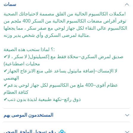
سمات
مكملات الكالسيوم الخالية من القلق مصممة لاحتياجاتك الصحية!
توفر أقراص مضغات الكالسيوم الخالية من السكر 400 ملجم من
الكالسيوم عالي النقاء لكل جهاز لوحي مع صفر سكر ، مما يجعلها
مثالية لمرضى السكري وأي شخص يدير وزنه.
؟ لماذا ستحب هذه الصيغة:
✔صديق لمرض السكري–محلاة فقط مع إكسيليتول
(
لا سكر ، لا
محليات اصطناعية)
✔لا الإمساك–إضافة مانيتول يساعد على منع الانزعاج الجهاز
الهضمي
✔عظام أقوى–400 ملغ من الكالسيوم لكل جهاز لوحي يدعم
كثافة العظام
✔ذوق رائع–نكهة طبيعية لذيذة بدون ذنب
المستخدمون الموصى بهم
رقم تسجيل الملحق الصحي