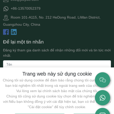
+86-13570052379
Room 101-A115, No. 212 HeDong Road, LiWan District,
Guangzhou City, China
Để lại một tin nhắn
Đăng ký tham gia danh sách để nhận những đổi mới và tin tức mới
nhất.
Trang web này sử dụng cookie
Chúng tôi sử dụng cookie để đảm bảo rằng chúng tôi cung cấp cho
bạn trải nghiệm tốt nhất trong và ngoài trang web của chúng tôi.
Vui lòng xem lại chính sách bảo mật của chúng tôi.
Chúng tôi cũng sử dụng cookie tùy chọn để trải nghiệm tốt hơn
với:Nếu bạn không đồng ý với cài đặt hiện tại, bạn có thể nhấp vào
Nộp
"Cài đặt cookie" để tùy chỉnh cookie.