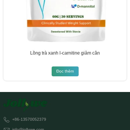
Lồng trà xanh l-carnitine giảm cân
Đọc thêm
+86-13570052379
info@jollywe.com