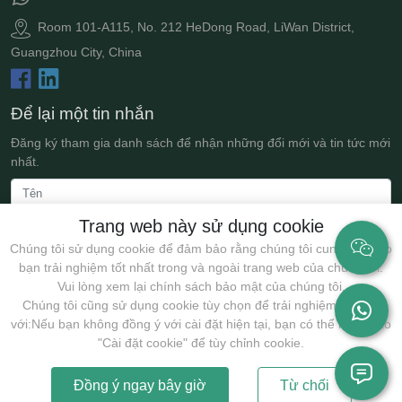
Room 101-A115, No. 212 HeDong Road, LiWan District,
Guangzhou City, China
Để lại một tin nhắn
Đăng ký tham gia danh sách để nhận những đổi mới và tin tức mới
nhất.
Trang web này sử dụng cookie
Chúng tôi sử dụng cookie để đảm bảo rằng chúng tôi cung cấp cho
bạn trải nghiệm tốt nhất trong và ngoài trang web của chúng tôi.
Vui lòng xem lại chính sách bảo mật của chúng tôi.
Chúng tôi cũng sử dụng cookie tùy chọn để trải nghiệm tốt hơn
với:Nếu bạn không đồng ý với cài đặt hiện tại, bạn có thể nhấp vào
Nộp
"Cài đặt cookie" để tùy chỉnh cookie.
Đồng ý ngay bây giờ
Từ chối
Bản quyền @2025 Guangzhou JollyWe Biotechnology Co., Ltd