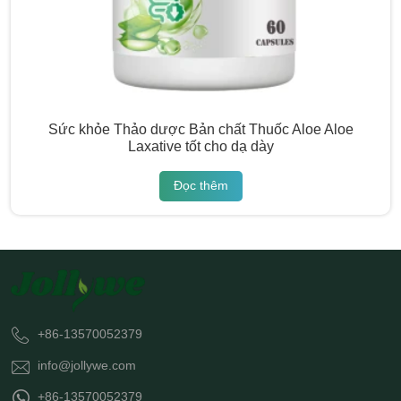
Sức khỏe Thảo dược Bản chất Thuốc Aloe Aloe
Laxative tốt cho dạ dày
Đọc thêm
+86-13570052379
info@jollywe.com
+86-13570052379