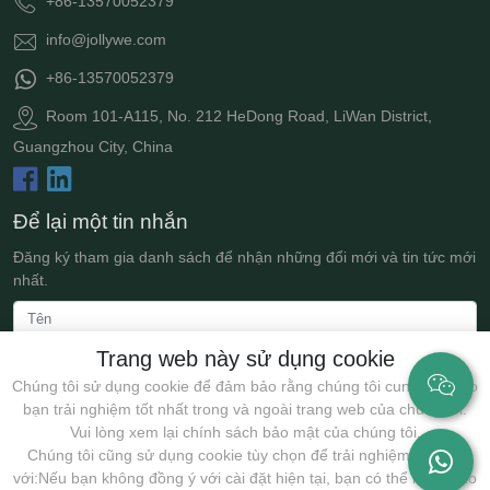
+86-13570052379
info@jollywe.com
+86-13570052379
Room 101-A115, No. 212 HeDong Road, LiWan District,
Guangzhou City, China
Để lại một tin nhắn
Đăng ký tham gia danh sách để nhận những đổi mới và tin tức mới
nhất.
Trang web này sử dụng cookie
Chúng tôi sử dụng cookie để đảm bảo rằng chúng tôi cung cấp cho
bạn trải nghiệm tốt nhất trong và ngoài trang web của chúng tôi.
Vui lòng xem lại chính sách bảo mật của chúng tôi.
Chúng tôi cũng sử dụng cookie tùy chọn để trải nghiệm tốt hơn
với:Nếu bạn không đồng ý với cài đặt hiện tại, bạn có thể nhấp vào