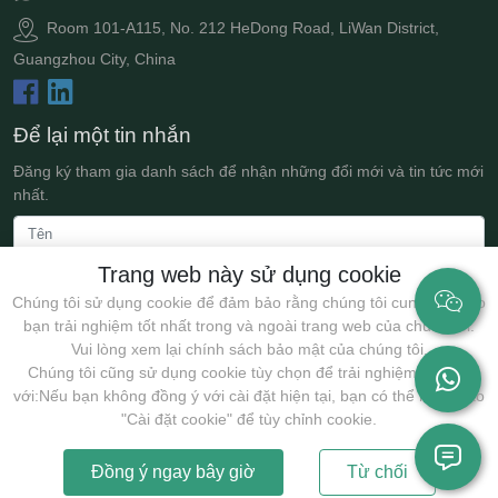
Room 101-A115, No. 212 HeDong Road, LiWan District,
Guangzhou City, China
Để lại một tin nhắn
Đăng ký tham gia danh sách để nhận những đổi mới và tin tức mới
nhất.
Trang web này sử dụng cookie
Chúng tôi sử dụng cookie để đảm bảo rằng chúng tôi cung cấp cho
bạn trải nghiệm tốt nhất trong và ngoài trang web của chúng tôi.
Vui lòng xem lại chính sách bảo mật của chúng tôi.
Chúng tôi cũng sử dụng cookie tùy chọn để trải nghiệm tốt hơn
với:Nếu bạn không đồng ý với cài đặt hiện tại, bạn có thể nhấp vào
Nộp
"Cài đặt cookie" để tùy chỉnh cookie.
Đồng ý ngay bây giờ
Từ chối
Bản quyền @2025 Guangzhou JollyWe Biotechnology Co., Ltd