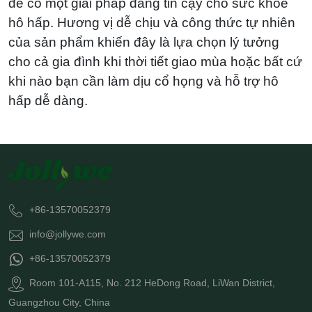
để có một giải pháp đáng tin cậy cho sức khỏe
hô hấp. Hương vị dễ chịu và công thức tự nhiên
của sản phẩm khiến đây là lựa chọn lý tưởng
cho cả gia đình khi thời tiết giao mùa hoặc bất cứ
khi nào bạn cần làm dịu cổ họng và hỗ trợ hô
hấp dễ dàng.
+86-13570052379
info@jollywe.com
+86-13570052379
Room 101-A115, No. 212 HeDong Road, LiWan District,
Guangzhou City, China