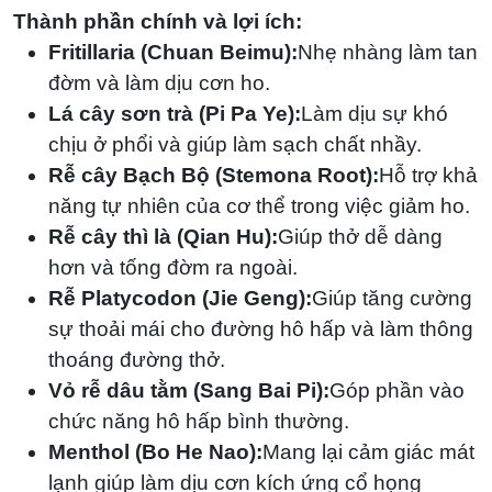
Thành phần chính và lợi ích:
Fritillaria (Chuan Beimu):
Nhẹ nhàng làm tan
đờm và làm dịu cơn ho.
Lá cây sơn trà (Pi Pa Ye):
Làm dịu sự khó
chịu ở phổi và giúp làm sạch chất nhầy.
Rễ cây Bạch Bộ (Stemona Root):
Hỗ trợ khả
năng tự nhiên của cơ thể trong việc giảm ho.
Rễ cây thì là (Qian Hu):
Giúp thở dễ dàng
hơn và tống đờm ra ngoài.
Rễ Platycodon (Jie Geng):
Giúp tăng cường
sự thoải mái cho đường hô hấp và làm thông
thoáng đường thở.
Vỏ rễ dâu tằm (Sang Bai Pi):
Góp phần vào
chức năng hô hấp bình thường.
Menthol (Bo He Nao):
Mang lại cảm giác mát
lạnh giúp làm dịu cơn kích ứng cổ họng