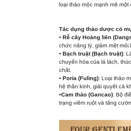
loại thảo mộc mạnh mẽ một 
Tác dụng thảo dược có mụ
•
Rễ cây Hoàng liên (Dang
chức năng tỳ, giảm mệt mỏi h
•
Bạch truật (Bạch truật)
: 
chuyển hóa của lá lách, thúc
chất.
•
Poria (Fuling)
: Loại thảo 
hệ thần kinh, giải quyết cả 
•
Cam thảo (Gancao)
: Bộ đi
trạng viêm ruột và tăng cườ