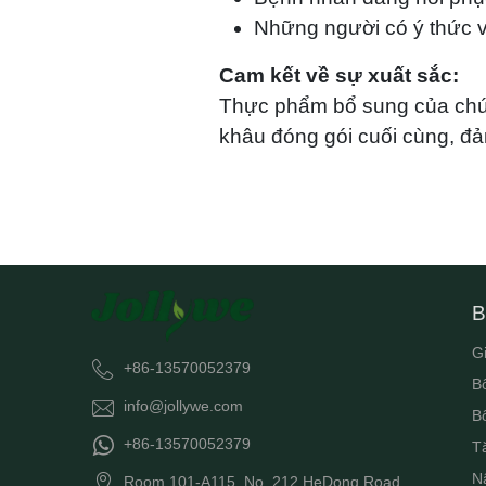
Những người có ý thức 
Cam kết về sự xuất sắc:
Thực phẩm bổ sung của chúng
khâu đóng gói cuối cùng, đảm
B
G
+86-13570052379
B
info@jollywe.com
B
+86-13570052379
T
N
Room 101-A115, No. 212 HeDong Road,