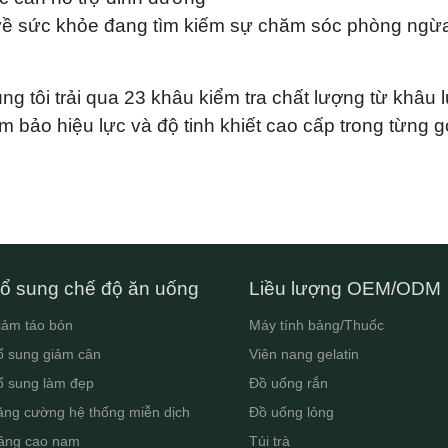
về sức khỏe đang tìm kiếm sự chăm sóc phòng ngừ
 tôi trải qua 23 khâu kiểm tra chất lượng từ khâu 
 bảo hiệu lực và độ tinh khiết cao cấp trong từng gó
ổ sung chế độ ăn uống
Liều lượng OEM/ODM
iảm táo bón
Máy tính bảng/Thuốc
ổ sung giảm cân
Viên nang gelatin
ổ sung làm đẹp
Đồ uống rắn
ăng cường hệ thống miễn dịch
Đồ uống lỏng
âng cao nam
Túi trà