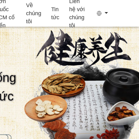
ơn
Liên
Về
huốc
Tin
hệ với
chúng
CM cổ
tức
chúng
tôi
iển
tôi
Túi trà
Keo
ống
Bổ sung hỗ trợ
Bổ sung tăng
Bánh Ejiao
giấc ngủ
trưởng trẻ em
sức