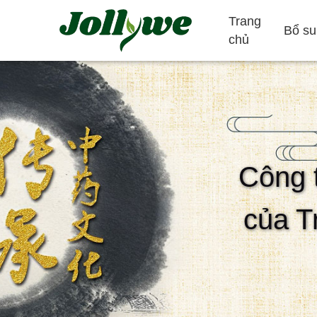
Trang
Bổ su
chủ
Máy tính bảng/Thuốc
Viên nang gelatin
Công 
Giảm táo bón
Bổ sung giảm
Bổ sung làm đ
cân
của T