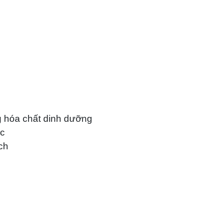
ng hóa chất dinh dưỡng
ốc
ch