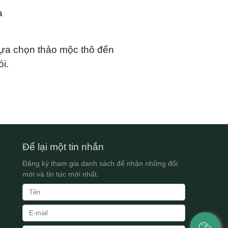
a
lựa chọn thảo mộc thô đến
i.
Để lại một tin nhắn
Đăng ký tham gia danh sách để nhận những đổi
mới và tin tức mới nhất.