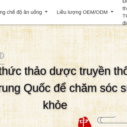
Đ
t
ng chế độ ăn uống
Liều lượng OEM/ODM
T
đ
Đồ uống rắn
Đồ uống lỏng
thức thảo dược truyền th
ẹp
Tăng cường hệ
Nâng cao nam
Điều trị tim mạch
thống miễn dịch
rung Quốc để chăm sóc 
khỏe