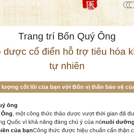
Trang trí Bốn Quý Ông
dược cổ điển hỗ trợ tiêu hóa
tự nhiên
 lượng cốt lõi của bạn với Bốn vị thần bảo vệ củ
quý ông
ý Ông
, một công thức thảo dược vượt thời gian đã đư
ung Quốc vì khả năng đáng chú ý của nó
nuôi dưỡng
hiên của bạn
Công thức được hiệu chuẩn cẩn thận c