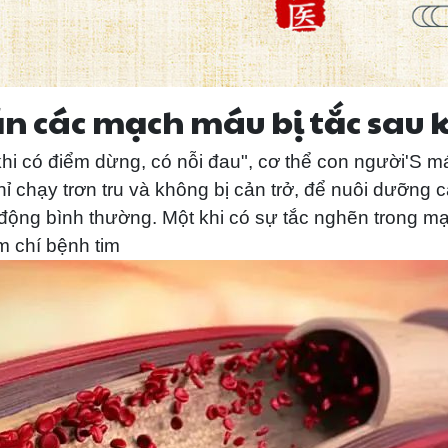
 các mạch máu bị tắc sau k
khi có điểm dừng, có nỗi đau", cơ thể con người'S 
ỉ chạy trơn tru và không bị cản trở, để nuôi dưỡng 
 động bình thường. Một khi có sự tắc nghẽn trong m
m chí bệnh tim