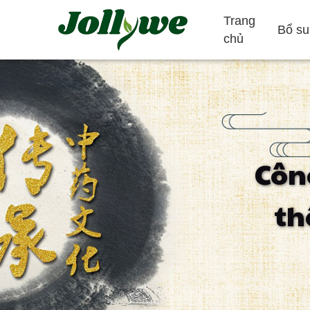
Trang
Bổ su
chủ
Máy tính bảng/Thuốc
Viên nang gelatin
Côn
Giảm táo bón
Bổ sung giảm
Bổ sung làm đ
th
cân