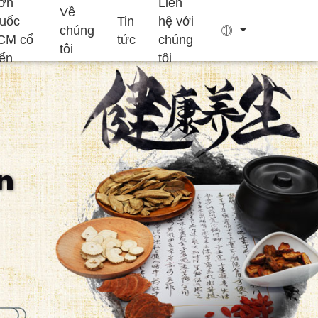
ơn
Liên
Về
huốc
Tin
hệ với
chúng
CM cổ
tức
chúng
tôi
iển
tôi
Túi trà
Keo
n
Bổ sung hỗ trợ
Bổ sung tăng
Bánh Ejiao
giấc ngủ
trưởng trẻ em