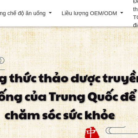
Đ
t
ng chế độ ăn uống
Liều lượng OEM/ODM
T
đ
Đồ uống rắn
Đồ uống lỏng
g thức thảo dược truyề
ẹp
Tăng cường hệ
Nâng cao nam
Điều trị tim mạch
ống của Trung Quốc để
thống miễn dịch
chăm sóc sức khỏe