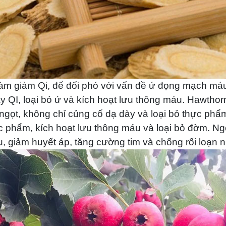
làm giảm Qi, để đối phó với vấn đề ứ đọng mạch má
ẩy QI, loại bỏ ứ và kích hoạt lưu thông máu. Hawthorn
gọt, không chỉ củng cố dạ dày và loại bỏ thực phẩm
hực phẩm, kích hoạt lưu thông máu và loại bỏ đờm. N
 giảm huyết áp, tăng cường tim và chống rối loạn nh