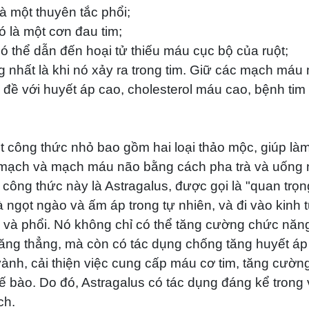
là một thuyên tắc phổi;
nó là một cơn đau tim;
 có thể dẫn đến hoại tử thiếu máu cục bộ của ruột;
nhất là khi nó xảy ra trong tim. Giữ các mạch máu m
 đề với huyết áp cao, cholesterol máu cao, bệnh t
ột công thức nhỏ bao gồm hai loại thảo mộc, giúp 
mạch và mạch máu não bằng cách pha trà và uống 
công thức này là Astragalus, được gọi là "quan trọng
à ngọt ngào và ấm áp trong tự nhiên, và đi vào kinh 
 và phổi. Nó không chỉ có thể tăng cường chức năng 
căng thẳng, mà còn có tác dụng chống tăng huyết áp
ành, cải thiện việc cung cấp máu cơ tim, tăng cườn
ế bào. Do đó, Astragalus có tác dụng đáng kể trong 
ch.