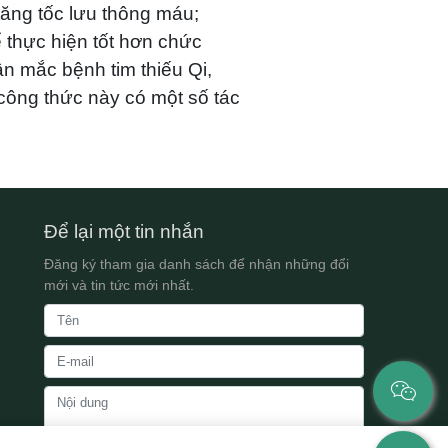
tăng tốc lưu thông máu;
 thực hiện tốt hơn chức
ân mắc bệnh tim thiếu Qi,
 công thức này có một số tác
Để lại một tin nhắn
Đăng ký tham gia danh sách để nhận những đổi
mới và tin tức mới nhất.