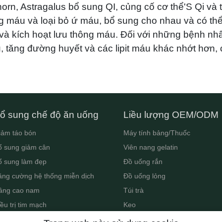
orn, Astragalus bổ sung QI, củng cố cơ thể'S Qi và 
g máu và loại bỏ ứ máu, bổ sung cho nhau và có thể
 và kích hoạt lưu thông máu. Đối với những bệnh nh
u, tăng đường huyết và các lipit máu khác nhớt hơn,
ổ sung chế độ ăn uống
Liều lượng OEM/ODM
iảm táo bón
Máy tính bảng/Thuốc
ổ sung giảm cân
Viên nang gelatin
ổ sung làm đẹp
Đồ uống rắn
ăng cường hệ thống miễn dịch
Đồ uống lỏng
âng cao nam
Túi trà
ều trị tim mạch
Keo
 sung hỗ trợ giấc ngủ