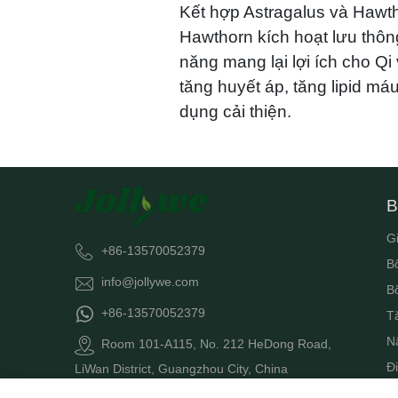
Kết hợp Astragalus và Hawth
Hawthorn kích hoạt lưu thôn
năng mang lại lợi ích cho Qi
tăng huyết áp, tăng lipid má
dụng cải thiện.
B
G
+86-13570052379
B
info@jollywe.com
B
+86-13570052379
T
N
Room 101-A115, No. 212 HeDong Road,
Đi
LiWan District, Guangzhou City, China
Bổ