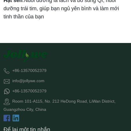
Hạt sen
:Nuôi dưỡng lá lách và bổ sung QI, nuôi
dưỡng trái tim, giúp bạn ngủ yên bình và làm mới
tinh thần của bạn
+86-13570052379
info@jollywe.com
+86-13570052379
Room 101-A115, No. 212 HeDong Road, LiWan District,
Guangzhou City, China
Để lại một tin nhắn