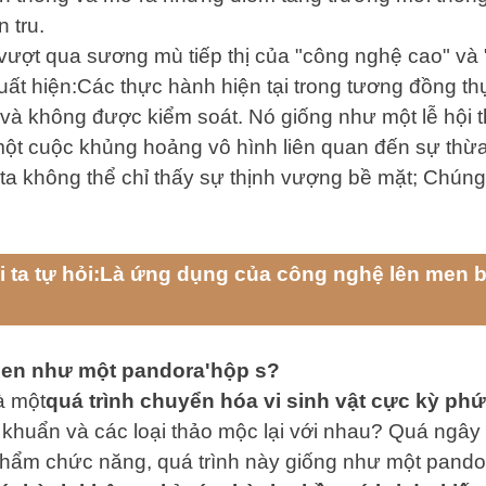
n tru.
 vượt qua sương mù tiếp thị của "công nghệ cao" và 
xuất hiện:Các thực hành hiện tại trong tương đồng 
à không được kiểm soát. Nó giống như một lễ hội t
 một cuộc khủng hoảng vô hình liên quan đến sự th
ta không thể chỉ thấy sự thịnh vượng bề mặt; Chúng
 ta tự hỏi:Là ứng dụng của công nghệ lên men b
 men như một pandora'hộp s?
à một
quá trình chuyển hóa vi sinh vật cực kỳ phứ
khuẩn và các loại thảo mộc lại với nhau? Quá ngây 
c phẩm chức năng, quá trình này giống như một pand