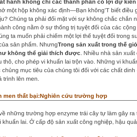
t hành không chỉ các thành phần có lợi dự kiến ​
ở một hộp không xác định—Bạn không'T biết điều gì
hịu? Chúng ta phải đối mặt với sự không chắc chắn n
ành công nằm ở sự thống trị tuyệt đối của các cộng đ
húng ta muốn phải chiếm một lợi thế tuyệt đối trong 
 của sản phẩm. Nhưng
Trong sản xuất trong thế giớ
ư không thể giải thích được
. Nhiều nhà sản xuất 
u thô, cho phép vi khuẩn lai trộn vào. Những vi khu
c chủng mục tiêu của chúng tôi đối với các chất di
á trình lên men.
ên men thất bại:Nghiên cứu trường hợp
về những trường hợp enzyme trái cây tự làm gây ra
i khuẩn lai. Ở cấp độ sản xuất công nghiệp, hậu quả