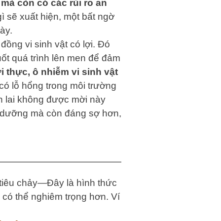
​mà còn có các rủi ro an
 sẽ xuất hiện, một bất ngờ
ày.
ồng vi sinh vật có lợi. Đó
suốt quá trình lên men để đảm
i thực, ô nhiễm vi sinh vật
có lỗ hổng trong môi trường
ẩn lai không được mời này
nh dưỡng mà còn đáng sợ hơn,
 tiêu chảy—Đây là hình thức
 có thể nghiêm trọng hơn. Ví