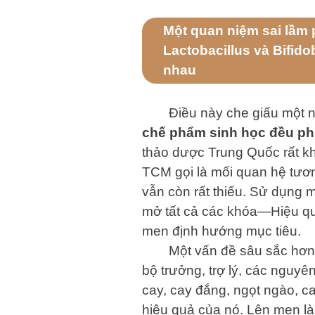
Một quan niệm sai lầm 
Lactobacillus và Bifido
nhau
Điều này che giấu một n
chế phẩm sinh học đều phù
thảo dược Trung Quốc rất k
TCM gọi là mối quan hệ tươ
vẫn còn rất thiếu. Sử dụng 
mở tất cả các khóa—Hiệu quả
men định hướng mục tiêu.
Một vấn đề sâu sắc hơn
bộ trưởng, trợ lý, các nguyê
cay, cay đắng, ngọt ngào, ca
hiệu quả của nó. Lên men là