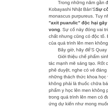
Trong những năm gần đâ
Kobayashi Nhật Bản'S
Sự c
monascus purpureus. Tuy nh
"axit puarulic" độc hại gâ
vong
. Sự cố này đóng vai t
chất nhưng cũng có độc tố. 
của quá trình lên men khôn
Bây giờ, hãy để'S Quay
Giới thiệu chế phẩm si
tác mạnh mẽ sáng tạo. Rốt cu
phê duyệt, nghe có vẻ đáng 
những thách thức khoa học v
không phải là thuốc chữa b
phẩm y học lên men không ph
trong quá trình lên men có 
ứng dự kiến ​​như mong muố