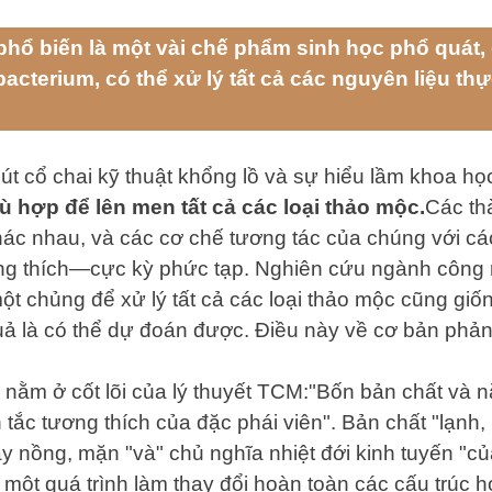
phổ biến là một vài chế phẩm sinh học phổ quát
bacterium, có thể xử lý tất cả các nguyên liệu t
út cổ chai kỹ thuật khổng lồ và sự hiểu lầm khoa họ
 hợp để lên men tất cả các loại thảo mộc.
Các th
hác nhau, và các cơ chế tương tác của chúng với 
ng thích—cực kỳ phức tạp. Nghiên cứu ngành công n
một chủng để xử lý tất cả các loại thảo mộc cũng g
 là có thể dự đoán được. Điều này về cơ bản phản 
 nằm ở cốt lõi của lý thuyết TCM:"Bốn bản chất và 
n tắc tương thích của đặc phái viên". Bản chất "lạnh
y nồng, mặn "và" chủ nghĩa nhiệt đới kinh tuyến "củ
 một quá trình làm thay đổi hoàn toàn các cấu trúc 