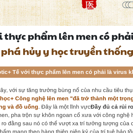
ới thực phẩm lên men có phải
 phá hủy y học truyền thống
otic+ Tế với thực phẩm lên men có phải là virus 
y, với sự tăng trưởng bùng nổ của nhu cầu tiêu thụ
ọc+ Công nghệ lên men "đã trở thành một trọng 
ng và đồ uống
. Đây là một lĩnh vực
Đầy đủ cả rủi r
n, pha trộn sự khôn ngoan cổ xưa với công nghệ hi
 ro đằng sau nó có thể vượt xa trí tưởng tượng của 
phẩm mang theo hàng thiên niên kỷ của trí tuệ bảo 