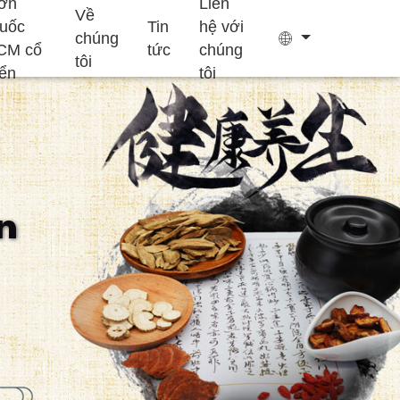
ơn
Liên
Về
huốc
Tin
hệ với
chúng
CM cổ
tức
chúng
tôi
iển
tôi
Túi trà
Keo
n
Bổ sung hỗ trợ
Bổ sung tăng
Bánh Ejiao
giấc ngủ
trưởng trẻ em