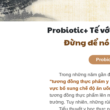
Probiotic+ Tế v
Đừng để nó
Probi
Trong những năm gần đâ
"tương đồng thực phẩm y h
vực bổ sung chế độ ăn uố
tương đồng thực phẩm lên me
trường. Tuy nhiên, những rủi
Tiểu thuyết y học thực 