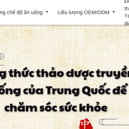
Đ
t
ng chế độ ăn uống
Liều lượng OEM/ODM
T
đ
Đồ uống rắn
Đồ uống lỏng
g thức thảo dược truyề
ẹp
Tăng cường hệ
Nâng cao nam
Điều trị tim mạch
ống của Trung Quốc để
thống miễn dịch
chăm sóc sức khỏe