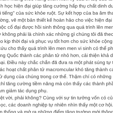
h học hiện đại giúp tăng cường hấp thụ chất dinh dư
 tiếng" của sức khỏe ruột. Sự kết hợp của ba âm th
ờng, vẽ một bản thiết kế hoàn hảo cho việc hiện đại
ộc cổ đại được hồi sinh thông qua quá trình lên me
y không phải là chính xác những gì chúng tôi đã th
o kịp thời đại và phục vụ tốt hơn cho sức khỏe cộng
cứu cho thấy quá trình lên men men vi sinh có thể ph
ung Quốc thành các phân tử nhỏ hơn, cải thiện khả 
i. Điều này chắc chắn đã đưa ra một phát súng tự ti
 các hoạt chất phân tử macromcular khó tăng thành 
sử dụng của chúng trong cơ thể. Thậm chí có những 
hỉ tăng cường tiềm năng mà còn thấy các thành phầ
 làm giảm tác dụng phụ.
ệt vời, phải không? Cùng với sự tin tưởng vốn có củ
c, các doanh nghiệp tự nhiên nhìn thấy một cơ hội.
ền thống và mở ra những điểm tăng trưởng mới thông