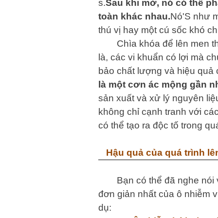
s.
Sau khi mở, nó có thể phá
toàn khác nhau.
Nó'S như m
thú vị hay một cú sốc khó c
Chìa khóa để lên men th
là, các vi khuẩn có lợi mà c
bảo chất lượng và hiệu quả
là một cơn ác mộng gần nh
sản xuất và xử lý nguyên liệ
không chỉ cạnh tranh với cá
có thể tạo ra độc tố trong qu
Hậu quả của quá trình l
Bạn có thể đã nghe nói 
đơn giản nhất của ô nhiễm v
dụ: