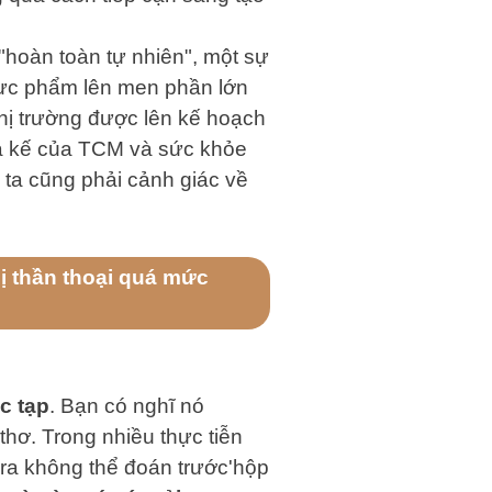
"hoàn toàn tự nhiên", một sự
thực phẩm lên men phần lớn
hị trường được lên kế hoạch
ừa kế của TCM và sức khỏe
 ta cũng phải cảnh giác về
ị thần thoại quá mức
c tạp
. Bạn có nghĩ nó
thơ. Trong nhiều thực tiễn
ora không thể đoán trước'hộp