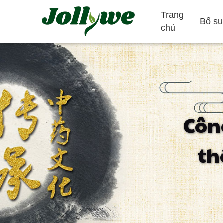
Trang
Bổ su
chủ
Máy tính bảng/Thuốc
Viên nang gelatin
Côn
Giảm táo bón
Bổ sung giảm
Bổ sung làm đ
th
cân