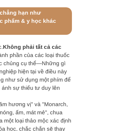
, chẳng hạn như
hực phẩm & y học khác
c.
Không phải tất cả các
ành phần của các loại thuốc
các chủng cụ thể—Những gì
ghiệp hiện tại về điều này
iống như sử dụng một phím để
ánh sự thiếu tư duy lên
năm hương vị" và "Monarch,
, nóng, ấm, mát mẻ", chua
a một loại thảo mộc xác định
hóa học, chắc chắn sẽ thay