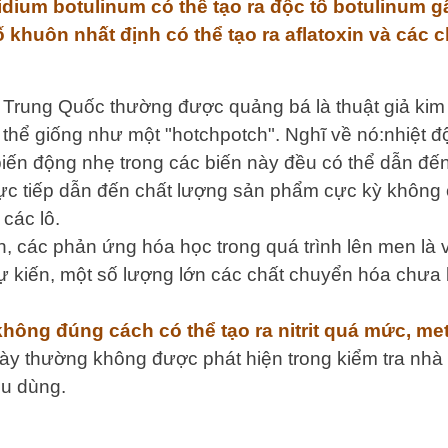
idium botulinum có thể tạo ra độc tố botulinum g
 khuôn nhất định có thể tạo ra aflatoxin và các 
 Trung Quốc thường được quảng bá là thuật giả kim 
hể giống như một "hotchpotch". Nghĩ về nó:nhiệt độ,
iến động nhẹ trong các biến này đều có thể dẫn đến
ực tiếp dẫn đến chất lượng sản phẩm cực kỳ không ổ
 các lô.
, các phản ứng hóa học trong quá trình lên men là
 kiến, một số lượng lớn các chất chuyển hóa chưa bi
không đúng cách có thể tạo ra nitrit quá mức, me
ày thường không được phát hiện trong kiểm tra nhà
êu dùng.