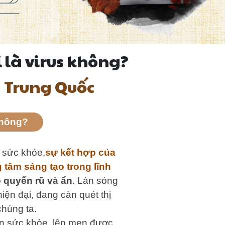
 là virus không?
 Trung Quốc
không?
 sức khỏe,
sự kết hợp của
tâm sáng tạo trong lĩnh
o quyến rũ và ẩn
. Làn sóng
ện đại, đang càn quét thị
chúng ta.
tồn sức khỏe, lên men được