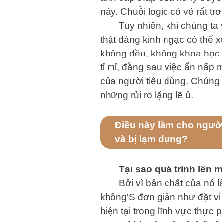
này. Chuỗi logic có vẻ rất trơ
Tuy nhiên, khi chúng ta
thật đáng kinh ngạc có thể 
không đều, không khoa học v
tỉ mỉ, đằng sau việc ẩn nấp
của người tiêu dùng. Chúng 
những rủi ro lặng lẽ ủ.
Điều này làm cho người
và bị lạm dụng?
Tại sao quá trình lên
Bởi vì bản chất của nó l
không'S đơn giản như đặt vi 
hiện tại trong lĩnh vực thự