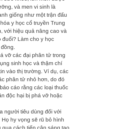
ỡng, và men vi sinh là
anh giống như một trận đấu
 hóa y học cổ truyền Trung
n, với hiệu quả nâng cao và
eo đuổi? Làm cho y học
 đồng.
á vỡ các đại phân tử trong
dụng sinh học và thậm chí
n vào thị trường. Ví dụ, các
các phân tử nhỏ hơn, do đó
báo cáo rằng các loại thuốc
n độc hại bị phá vỡ hoặc
a người tiêu dùng đối với
 Họ hy vọng sẽ rũ bỏ hình
 qua cách tiếp cận sáng tạo