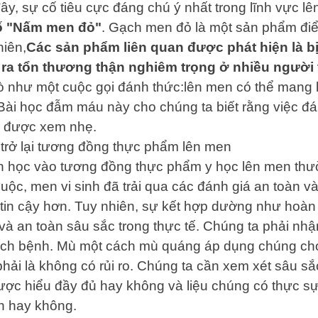
y, sự cố tiêu cực đáng chú ý nhất trong lĩnh vực 
ố "Nấm men đỏ"
. Gạch men đỏ là một sản phẩm điể
iên,
Các sản phẩm liên quan được phát hiện là bị 
y ra tổn thương thận nghiêm trọng ở nhiều người 
rò như một cuộc gọi đánh thức:lên men có thể mang 
Bài học đẫm máu này cho chúng ta biết rằng việc đá
g được xem nhẹ.
 trở lại tương đồng thực phẩm lên men
nh học vào tương đồng thực phẩm y học lên men thư
ộc, men vi sinh đã trải qua các đánh giá an toàn và 
tin cậy hơn. Tuy nhiên, sự kết hợp dường như hoàn 
à an toàn sâu sắc trong thực tế. Chúng ta phải nhận
ách bệnh. Mù một cách mù quáng áp dụng chúng cho
ải là không có rủi ro. Chúng ta cần xem xét sâu sắc
được hiểu đầy đủ hay không và liệu chúng có thực s
n hay không.