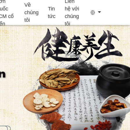
ơn
Liên
Về
huốc
Tin
hệ với
chúng
CM cổ
tức
chúng
tôi
iển
tôi
Túi trà
Keo
n
Bổ sung hỗ trợ
Bổ sung tăng
Bánh Ejiao
giấc ngủ
trưởng trẻ em