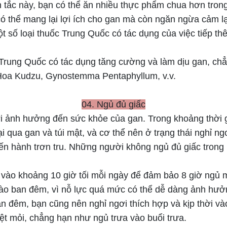
 tắc này, bạn có thể ăn nhiều thực phẩm chua hơn tron
ó thể mang lại lợi ích cho gan mà còn ngăn ngừa cảm lạ
ột số loại thuốc Trung Quốc có tác dụng của việc tiếp th
a Trung Quốc có tác dụng tăng cường và làm dịu gan, c
 Hoa Kudzu, Gynostemma Pentaphyllum, v.v.
04. Ngủ đủ giấc
ơi ảnh hưởng đến sức khỏe của gan. Trong khoảng thời gi
i qua gan và túi mật, và cơ thể nên ở trạng thái nghỉ ng
ến hành trơn tru. Những người không ngủ đủ giấc trong m
 vào khoảng 10 giờ tối mỗi ngày để đảm bảo 8 giờ ngủ 
ào ban đêm, vì nỗ lực quá mức có thể dễ dàng ảnh hưở
n đêm, bạn cũng nên nghỉ ngơi thích hợp và kịp thời vào
ệt mỏi, chẳng hạn như ngủ trưa vào buổi trưa.