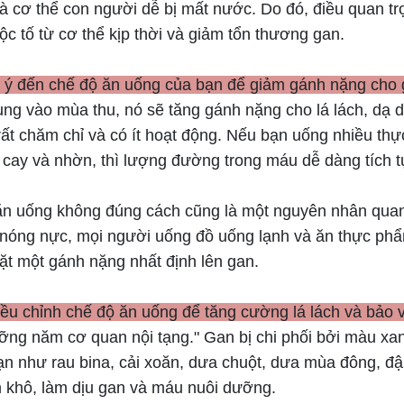
à cơ thể con người dễ bị mất nước. Do đó, điều quan tr
ộc tố từ cơ thể kịp thời và giảm tổn thương gan.
 ý đến chế độ ăn uống của bạn để giảm gánh nặng cho
g vào mùa thu, nó sẽ tăng gánh nặng cho lá lách, dạ dày
rất chăm chỉ và có ít hoạt động. Nếu bạn uống nhiều thự
 cay và nhờn, thì lượng đường trong máu dễ dàng tích t
 ăn uống không đúng cách cũng là một nguyên nhân quan
nóng nực, mọi người uống đồ uống lạnh và ăn thực phẩ
ặt một gánh nặng nhất định lên gan.
iều chỉnh chế độ ăn uống để tăng cường lá lách và bảo 
g năm cơ quan nội tạng." Gan bị chi phối bởi màu xanh
 như rau bina, cải xoăn, dưa chuột, dưa mùa đông, đậ
 khô, làm dịu gan và máu nuôi dưỡng.