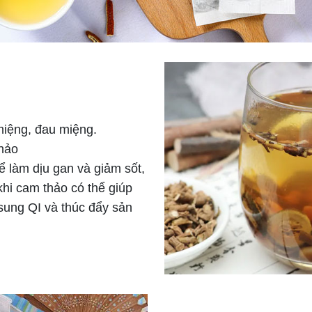
miệng, đau miệng.
hảo
 làm dịu gan và giảm sốt,
khi cam thảo có thể giúp
 sung QI và thúc đẩy sản