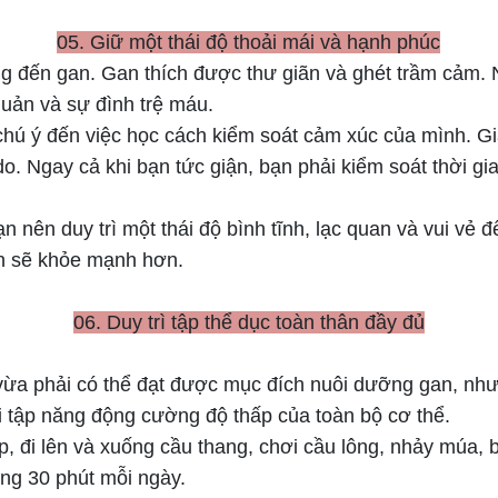
05. Giữ một thái độ thoải mái và hạnh phúc
ng đến gan. Gan thích được thư giãn và ghét trầm cảm
quản và sự đình trệ máu.
hú ý đến việc học cách kiểm soát cảm xúc của mình. Giả
do. Ngay cả khi bạn tức giận, bạn phải kiểm soát thời g
 nên duy trì một thái độ bình tĩnh, lạc quan và vui vẻ đ
an sẽ khỏe mạnh hơn.
06. Duy trì tập thể dục toàn thân đầy đủ
 vừa phải có thể đạt được mục đích nuôi dưỡng gan, nh
ài tập năng động cường độ thấp của toàn bộ cơ thể.
, đi lên và xuống cầu thang, chơi cầu lông, nhảy múa, bơi
ảng 30 phút mỗi ngày.