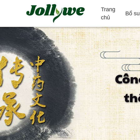
Trang
Bổ su
chủ
Máy tính bảng/Thuốc
Viên nang gelatin
Côn
Giảm táo bón
Bổ sung giảm
Bổ sung làm đ
th
cân