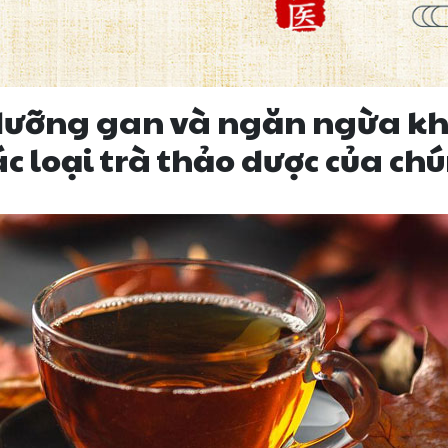
 dưỡng gan và ngăn ngừa kh
ác loại trà thảo dược của chú