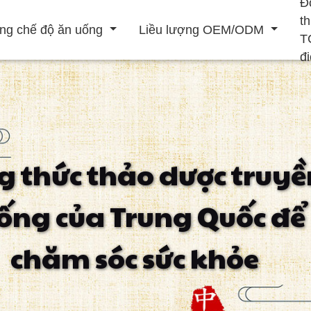
Đ
t
ng chế độ ăn uống
Liều lượng OEM/ODM
T
đ
Đồ uống rắn
Đồ uống lỏng
g thức thảo dược truyề
ẹp
Tăng cường hệ
Nâng cao nam
Điều trị tim mạch
ống của Trung Quốc để
thống miễn dịch
chăm sóc sức khỏe