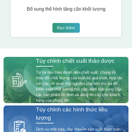
Bổ sung thể hình tăng cân khối lượng
Đọc thêm
Tùy chỉnh chiết xuất thảo dược
Từ tài liệu thảo dược đến chiết xuất, chúng tôi
theo dõi chất lượng của toàn bộ quá trình, hợp tác
với các cơ quan thử nghiệm của bên thứ ba để
kiểm soát chất lượng thứ cấp, đảm bảo cung cấp
các sản phẩm ổn định và đáng tin cậy cho khách
hàng của chúng tôi!
Tùy chỉnh các hình thức liều
lượng
Dịch vụ một cửa, dây chuyền sản xuất hoàn toàn