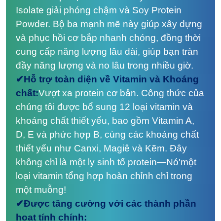
Isolate giải phóng chậm và Soy Protein
Powder. Bộ ba mạnh mẽ này giúp xây dựng
và phục hồi cơ bắp nhanh chóng, đồng thời
cung cấp năng lượng lâu dài, giúp bạn tràn
đầy năng lượng và no lâu trong nhiều giờ.
✔Hỗ trợ toàn diện về Vitamin và Khoáng
chất:
Vượt xa protein cơ bản. Công thức của
chúng tôi được bổ sung 12 loại vitamin và
khoáng chất thiết yếu, bao gồm Vitamin A,
D, E và phức hợp B, cùng các khoáng chất
thiết yếu như Canxi, Magiê và Kẽm. Đây
không chỉ là một ly sinh tố protein—Nó'một
loại vitamin tổng hợp hoàn chỉnh chỉ trong
một muỗng!
✔Được tăng cường với các thành phần
hoạt tính chính: