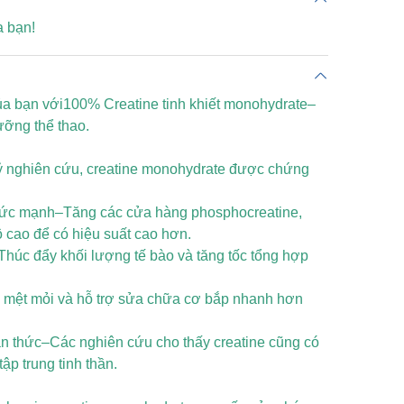
a bạn!
ủa bạn với
100%
Creatine tinh khiết monohydrate–
ưỡng thể thao.
kỷ nghiên cứu, creatine monohydrate được chứng
ức mạnh–Tăng các cửa hàng phosphocreatine,
 cao để có hiệu suất cao hơn.
húc đẩy khối lượng tế bào và tăng tốc tổng hợp
 mệt mỏi và hỗ trợ sửa chữa cơ bắp nhanh hơn
 thức–Các nghiên cứu cho thấy creatine cũng có
ập trung tinh thần.