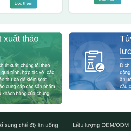
Đọc thêm
t xuất thảo
Tù
lư
hiết xuất, chúng tôi theo
Dịch 
 quá trình, hợp tác với các
động,
n thứ ba để kiểm soát
ăn u
bảo cung cấp các sản phẩm
cầu c
ho khách hàng của chúng
ổ sung chế độ ăn uống
Liều lượng OEM/ODM