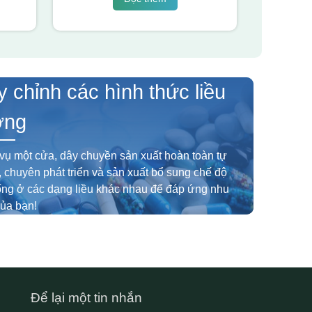
y chỉnh các hình thức liều
ợng
vụ một cửa, dây chuyền sản xuất hoàn toàn tự
 chuyên phát triển và sản xuất bổ sung chế độ
ống ở các dạng liều khác nhau để đáp ứng nhu
ủa bạn!
Để lại một tin nhắn