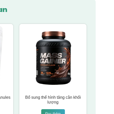
an
anules
Bổ sung thể hình tăng cân khối
lượng
Đọc thêm