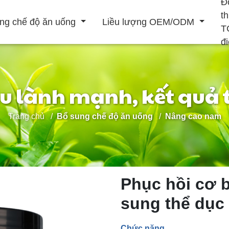
Đ
t
ng chế độ ăn uống
Liều lượng OEM/ODM
T
đ
ệu lành mạnh, kết quả 
Đồ uống rắn
Trang chủ
Bổ sung chế độ ăn uống
Nâng cao nam
Đồ uống lỏng
ẹp
Tăng cường hệ
Nâng cao nam
Điều trị tim mạch
thống miễn dịch
Phục hồi cơ 
sung thể dục
Chức năng