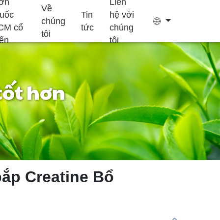
ơn
Liên
Về
huốc
Tin
hệ với
chúng
CM cổ
tức
chúng
tôi
iển
tôi
tốt hơn
Túi trà
Keo
Bổ sung hỗ trợ
Bổ sung tăng
Bánh Ejiao
giấc ngủ
trưởng trẻ em
bắp Creatine Bổ