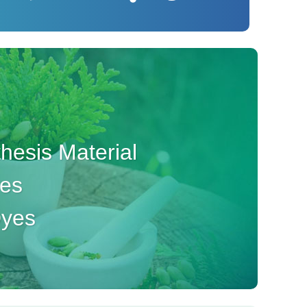
esis Material
ves
Dyes