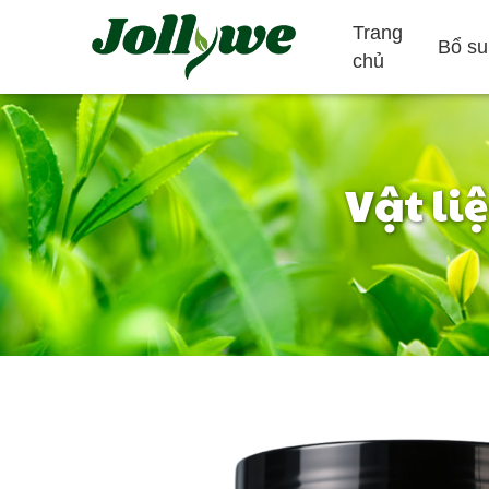
Trang
Bổ su
chủ
Vật li
Máy tính bảng/Thuốc
Viên nang gelatin
Giảm táo bón
Bổ sung giảm
Bổ sung làm đ
cân