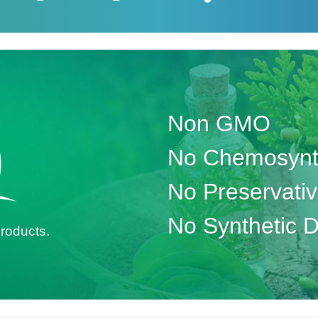
Non GMO
No Chemosynth
No Preservati
No Synthetic 
roducts.