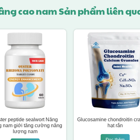
âng cao nam Sản phẩm liên qu
ter peptide sealwort Năng
Glucosamine chondroitin cr
g nam giới tăng cường năng
hạt rắn
lượng nam
Đọc thêm