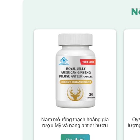
N
Nam mở rộng thạch hoàng gia
Oys
rượu Mỹ và nang antler hươu
lượn
Đọc thêm