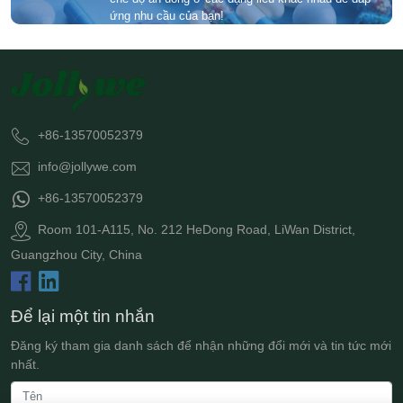
ứng nhu cầu của bạn!
+86-13570052379
info@jollywe.com
+86-13570052379
Room 101-A115, No. 212 HeDong Road, LiWan District,
Guangzhou City, China
Để lại một tin nhắn
Đăng ký tham gia danh sách để nhận những đổi mới và tin tức mới
nhất.