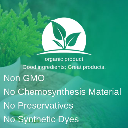
organic product
Good ingredients; Great products.
Non GMO
No Chemosynthesis Material
No Preservatives
No Synthetic Dyes