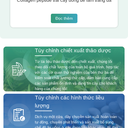
Collagen peptide trái cây uống để làm trắng da
Đọc thêm
Tùy chỉnh chiết xuất thảo dược
Từ tài liệu thảo dược đến chiết xuất, chúng tôi
theo dõi chất lượng của toàn bộ quá trình, hợp tác
với các cơ quan thử nghiệm của bên thứ ba để
kiểm soát chất lượng thứ cấp, đảm bảo cung cấp
các sản phẩm ổn định và đáng tin cậy cho khách
hàng của chúng tôi!
Tùy chỉnh các hình thức liều
lượng
Dịch vụ một cửa, dây chuyền sản xuất hoàn toàn
tự động, chuyên phát triển và sản xuất bổ sung
chế độ ăn uống ở các dạng liều khác nhau để đáp