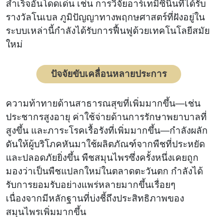
สำเร็จอันโดดเด่น เช่น การวิจัยอาร์เทมิซินินที่ได้รับ
รางวัลโนเบล ภูมิปัญญาทางพฤกษศาสตร์ที่ฝังอยู่ใน
ระบบเหล่านี้กำลังได้รับการฟื้นฟูด้วยเทคโนโลยีสมัย
ใหม่
ปัจจัยขับเคลื่อนหลายประการ
ความท้าทายด้านสาธารณสุขที่เพิ่มมากขึ้น—เช่น
ประชากรสูงอายุ ค่าใช้จ่ายด้านการรักษาพยาบาลที่
สูงขึ้น และภาระโรคเรื้อรังที่เพิ่มมากขึ้น—กำลังผลัก
ดันให้ผู้บริโภคหันมาใช้ผลิตภัณฑ์จากพืชที่ประหยัด
และปลอดภัยยิ่งขึ้น พืชสมุนไพรซึ่งครั้งหนึ่งเคยถูก
มองว่าเป็นพืชแปลกใหม่ในตลาดตะวันตก กำลังได้
รับการยอมรับอย่างแพร่หลายมากขึ้นเรื่อยๆ
เนื่องจากมีหลักฐานที่บ่งชี้ถึงประสิทธิภาพของ
สมุนไพรเพิ่มมากขึ้น