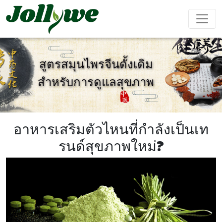
สูตรสมุนไพรจีนดั้งเดิม
สำหรับการดูแลสุขภาพ
ยา เม็ด
แคปซูล
ผง ชง เครื่อง ดื่ม
ยา แก้ ท้อง
อาหาร
อาหาร
อาหาร
ผลิตภัณฑ์
ผูก
เสริม ลด
เสริม ความ
เสริม
เสริม
น้ำหนัก
งาม
ภูมิคุ้มกัน
สมรรถภาพ
อาหารเสริมตัวไหนที่กำลังเป็นเท
ชาย
รนด์สุขภาพใหม่?
ถุง ชา
เยล ลี่
เครื่อง ดื่ม
การ ป้องกัน
เครื่อง ช่วย
อาหาร
เค้ก Ejiao
โรค หัวใจ
นอน หลับ
เสริม
และ หลอด
สำหรับ เด็ก