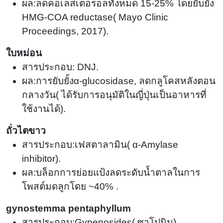
ผล:ลดคอเลสเตอรอลทั้งหมด 15-
25%
โดยยับยั้ง
HMG-COA reductase
(
Mayo Clinic
Proceedings, 2017).
ใบหม่อน
สารประกอบ: DNJ.
ผล:การยับยั้งα-glucosidase, ลดกลูโคสหลังตอน
กลางวัน
(
ได้รับการอนุมัติในญี่ปุ่นเป็นอาหารที่
ใช้งานได้).
ถั่วไตขาว
สารประกอบ:เฟสตาลามิน
(
α-Amylase
inhibitor).
ผล:บล็อกการย่อยแป้งลดระดับน้ำตาลในการ
โพสต์มดลูกโดย ~
40%
.
gynostemma pentaphyllum
สารประกอบ:Gypenosides
(
ซาโปนิน)