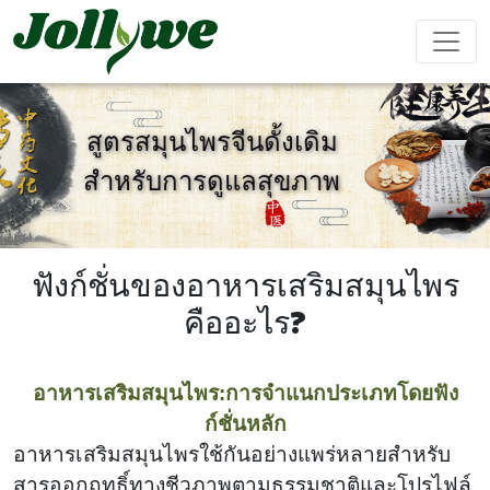
สูตรสมุนไพรจีนดั้งเดิม
สำหรับการดูแลสุขภาพ
ยา เม็ด
แคปซูล
ผง ชง เครื่อง ดื่ม
ยา แก้ ท้อง
อาหาร
อาหาร
อาหาร
ผลิตภัณฑ์
ผูก
เสริม ลด
เสริม ความ
เสริม
เสริม
น้ำหนัก
งาม
ภูมิคุ้มกัน
สมรรถภาพ
ฟังก์ชั่นของอาหารเสริมสมุนไพร
ชาย
คืออะไร?
ถุง ชา
เยล ลี่
เครื่อง ดื่ม
อาหารเสริมสมุนไพร:การจำแนกประเภทโดยฟัง
ก์ชั่นหลัก
การ ป้องกัน
เครื่อง ช่วย
อาหาร
เค้ก Ejiao
โรค หัวใจ
นอน หลับ
เสริม
อาหารเสริมสมุนไพรใช้กันอย่างแพร่หลายสำหรับ
และ หลอด
สำหรับ เด็ก
สารออกฤทธิ์ทางชีวภาพตามธรรมชาติและโปรไฟล์