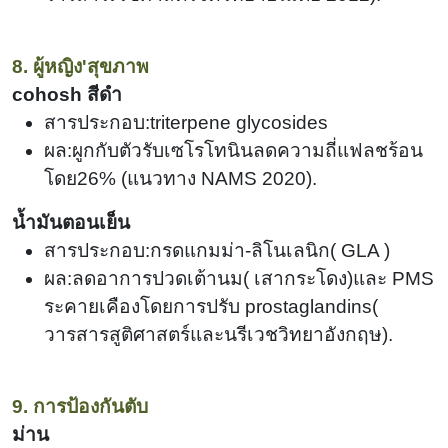
8. ผู้หญิง'สุขภาพ
cohosh สีดำ
สารประกอบ:triterpene glycosides
ผล:ผูกกับตัวรับเซโรโทนินลดความถี่แฟลชร้อน
โดย
26%
(
แนวทาง NAMS 2020).
น้ำมันตอนเย็น
สารประกอบ:กรดแกมม่า-ลิโนเลนิก
(
GLA )
ผล:ลดอาการปวดเต้านม
(
เสากระโดง)และ PMS
ระคายเคืองโดยการปรับ prostaglandins
(
วารสารสูติศาสตร์และนรีเวชวิทยาอังกฤษ).
9. การป้องกันตับ
ม่าน