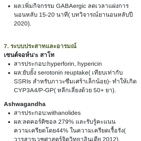
ผล:เพิ่มกิจกรรม GABAergic ลดเวลาแฝงการ
นอนหลับ 15-20 นาที
(
บทวิจารณ์ยานอนหลับปี
2020).
7. ระบบประสาทและอารมณ์
เซนต์จอห์น's สาโท
สารประกอบ:hyperforin, hypericin
ผล:ยับยั้ง serotonin reuptake
(
เทียบเท่ากับ
SSRIs สำหรับภาวะซึมเศร้าเล็กน้อย)- ทำให้เกิด
CYP3A4/P-GP
(
หลีกเลี่ยงด้วย 50
+
ยา).
Ashwagandha
สารประกอบ:withanolides
ผล:ลดคอร์ติซอล 27
9%
และรับรู้คะแนน
ความเครียดโดย
44%
ในความเครียดเรื้อรัง
(
วารสารเวชศาสตร์จิตวิทยาอินเดีย 2012).