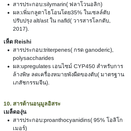
สารประกอบ:silymarin
(
ฟลาโวนอลิก)
ผล:เพิ่มกลูตาไธโอนโดย
35%
ในเซลล์ตับ
ปรับปรุง alt/ast ใน nafld
(
วารสารโลกตับ,
2017).
เห็ด Reishi
สารประกอบ:triterpenes
(
กรด ganoderic),
polysaccharides
ผล:upregulates เอนไซม์ CYP450 สำหรับการ
ล้างพิษ ลดเครื่องหมายพังผืดของตับ
(
มาตรฐาน
เภสัชกรรมจีน).
10. สารต้านอนุมูลอิสระ
เมล็ดองุ่น
สารประกอบ:proanthocyanidins
(
95%
โอลิโก
เมอร์)