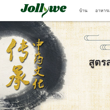
บ้าน
อาหารเ
ยา เม็ด
แคปซูล
สูตร
ยา แก้ ท้องผูก
อาหาร เสริม ลด น้ำ
อาหาร เสริม คว
หนัก
งาม