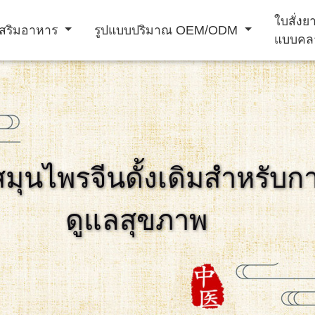
ใบสั่ง
สริมอาหาร
รูปแบบปริมาณ OEM/ODM
แบบคล
ผง ชง เครื่อง ดื่ม
เครื่อง ดื่ม
สมุนไพรจีนดั้งเดิมสำหรับก
าม
อาหาร เสริม
ผลิตภัณฑ์ เสริม
การ ป้องกัน โรค
ดูแลสุขภาพ
ภูมิคุ้มกัน
สมรรถภาพ ชาย
หัวใจ และ หลอด
เลือด