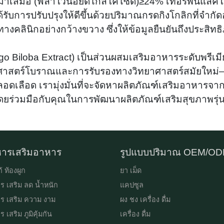
สม่ำเสมอ (ฟลาโวนอยด์ไกลโคไซด์)≥24% เทอร์พีนแลค
ับการปรับปรุงให้ดีขึ้นด้วยปริมาณกรดกิงโกลิกที่จำกัด
างคลินิกอย่างกว้างขวาง ซึ่งให้ข้อมูลยืนยันถึงประสิท
o Biloba Extract) เป็นส่วนผสมเสริมอาหารระดับพรีเมี
าสตร์โบราณและการรับรองทางวิทยาศาสตร์สมัยใหม่—Joll
ลอดเลือด เรามุ่งมั่นที่จะจัดหาผลิตภัณฑ์เสริมอาหาร
ดยร่วมมือกับคุณในการพัฒนาผลิตภัณฑ์เสริมสุขภาพรุ่น
ารเสริมอาหาร
รูปแบบปริมาณ OEM/O
้ ท้องผูก
ยา เม็ด
ร เสริม ลด น้ำหนัก
แคปซูล
ร เสริม ความ งาม
ผง ชง เครื่อง ดื่ม
 เสริม ภูมิคุ้มกัน
เครื่อง ดื่ม