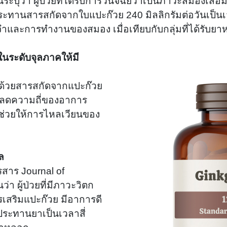
บุว่า ผู้ป่วยที่ได้รับการวินิจฉัยว่าเป็นภาวะสมองเสื่
ประทานสารสกัดจากใบแปะก๊วย 240 มิลลิกรัมต่อวันเป็นเวล
ำและการทำงานของสมอง เมื่อเทียบกับกลุ่มที่ได้รับย
ในระดับจุลภาคให้มี
ิมด้วยสารสกัดจากแปะก๊วย
วยลดความถี่ของอาการ
ช่วยให้การไหลเวียนของ
ล
ารสาร Journal of
า ผู้ป่วยที่มีภาวะวิตก
รเสริมแปะก๊วย มีอาการดี
บประทานยาเป็นเวลาสี่