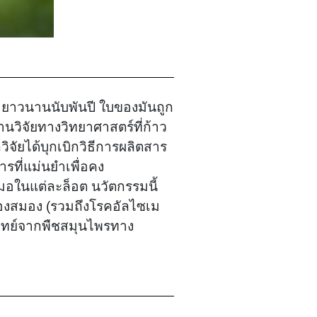
มายาวนานนับพันปี ใบของมันถูก
วิจัยทางวิทยาศาสตร์ที่ก้าว
ิจัยได้บุกเบิกวิธีการผลิตสาร
รที่แม่นยำเพื่อคง
มอในแต่ละล็อต นวัตกรรมนี้
ของสมอง (รวมถึงโรคอัลไซเม
แพทย์จากพืชสมุนไพรทาง