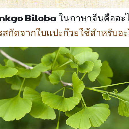
nkgo Biloba ในภาษาจีนคืออะ
รสกัดจากใบแปะก๊วยใช้สำหรับอะ