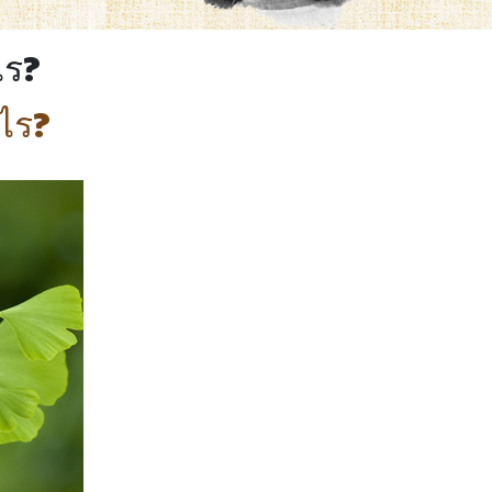
ไร?
ไร?