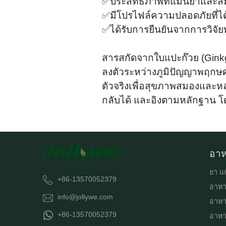
✅ประสิทธิภาพที่แม่นยำและ
✅มีโปรไฟล์ความปลอดภัยที่ได้ร
✅ได้รับการยืนยันจากการวิจัยท
สารสกัดจากใบแปะก๊วย (Ginkg
ลงตัวระหว่างภูมิปัญญาพฤกษศ
ตัวจริงเพื่อสุขภาพสมองและห
กลับได้ และอิงตามหลักฐาน โ
อาห
ยา แก
+86-13570052379
อาหา
info@jollywe.com
อาหา
+86-13570052379
อาหาร