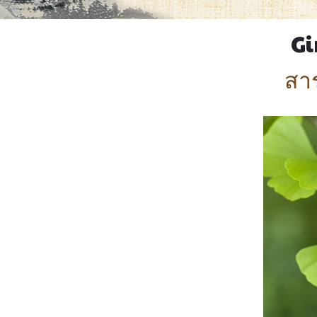
Gi
สา