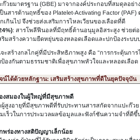
ก๊วยมาตรฐาน (GBE) มาจากองค์ประกอบที่สมดุลอย่าง
่เป็นสารต้านฤทธิ์ของ Platelet-Activating Factor (PAF)
กเกินไป จึงช่วยส่งเสริมการไหลเวียนของเลือดที่ดี
24%)
: สารโพลีฟีนอลที่มีฤทธิ์ต้านอนุมูลอิสระสูง ช่วย
สริมสร้างความยืดหยุ่นของหลอดเลือดและปกป้องระบ
จะสร้างกลไกคู่ที่มีประสิทธิภาพสูง คือ "การกระตุ้นกา
ระบบป้องกันตามธรรมชาติเพื่อสุขภาพหัวใจและหลอดเลือ
ูจน์ได้ด้วยหลักฐาน: เสริมสร้างสุขภาพที่ดีในยุคปัจจุบัน
งสมองในผู้ใหญ่ที่มีสุขภาพดี
้สูงอายุที่มีสุขภาพดีที่รับประทานสารสกัดจากแปะก๊วย 
มเร็วในการประมวลผลข้อมูลและฟังก์ชันความจำที่ดีขึ้
บกพร่องทางสติปัญญาเล็กน้อย