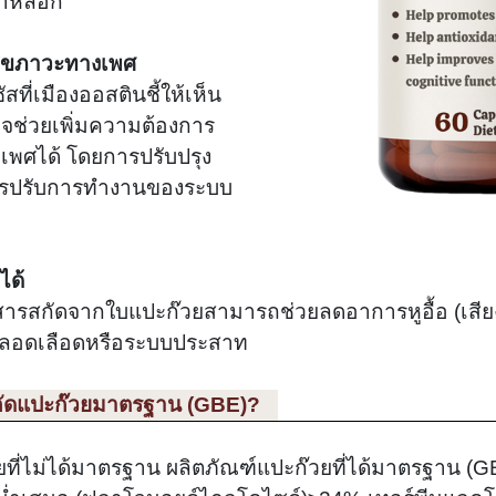
ับยาหลอก
สุขภาวะทางเพศ
ที่เมืองออสตินชี้ให้เห็น
จช่วยเพิ่มความต้องการ
พศได้ โดยการปรับปรุง
ารปรับการทำงานของระบบ
ได้
 สารสกัดจากใบแปะก๊วยสามารถช่วยลดอาการหูอื้อ (เสียง
้านหลอดเลือดหรือระบบประสาท
สกัดแปะก๊วยมาตรฐาน (GBE)?
ี่ไม่ได้มาตรฐาน ผลิตภัณฑ์แปะก๊วยที่ได้มาตรฐาน (GB