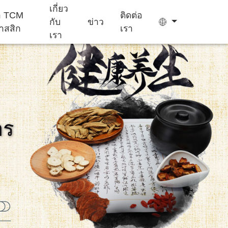
เกี่ยว
ยา TCM
ติดต่อ
กับ
ข่าว
าสสิก
เรา
เรา
ถุง ชา
เยล ลี่
าร
เครื่อง ช่วย นอน
อาหาร เสริม
เค้ก Ejiao
หลับ
สำหรับ เด็ก