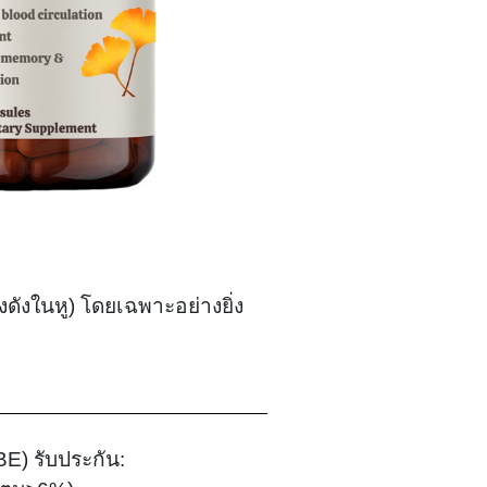
ดังในหู) โดยเฉพาะอย่างยิ่ง
E) รับประกัน: