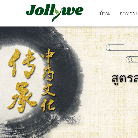
บ้าน
อาหารเ
ยา เม็ด
แคปซูล
สูตร
ยา แก้ ท้องผูก
อาหาร เสริม ลด น้ำ
อาหาร เสริม คว
หนัก
งาม