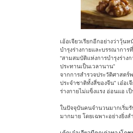
เอ้อเจียวเรียกอีกอย่างว่าวุ้น
บำรุงร่างกายและบรรณาการที่ส
“สามสมบัติแห่งการบำรุงร่างกา
ประทานเป็นเวลานาน”
จากการสำรวจประวัติศาสตร์พบว
ประจำชาติทั้งสี่ของจีน" เอ๋อเ
ร่างกายไม่แข็งแรง อ่อนแอ เป
ในปัจจุบันคนจำนวนมากเริ่มร
มากมาย โดยเฉพาะอย่างยิ่งสำห
เค้กเอ๋อเจียวมีคุณค่าทางโภช