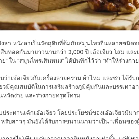
หนังลา หนังลาเป็นวัตถุดิบที่ต้มกับสมุนไพรจีนหลายชนิดจ
ืบทอดกันมายาวนานกว่า 3,000 ปี เอ้อเจียว โสม และเขา
ย” ใน “สมุนไพรเสินหนง” ได้บันทึกไว้ว่า “ทำให้ร่างกายเ
่าเอ๋อเจียวกับเครื่องลายคราม ผ้าไหม และชา ได้รับก
จียวมีคุณสมบัติในการเสริมสร้างภูมิคุ้มกันและบรรเทาอา
็นหวัดง่าย และร่างกายทรุดโทรม
ับประทานเค้กเอ๋อเจียว โดยประโยชน์ของเอ๋อเจียวมีมา
รับสาวๆ มันยังได้รับการขนานนามว่าเป็น “เพื่อนของผู้
นาการไม่เพียงแต่มาจากเจลาตินหนังลาเท่านั้น แต่ยังร