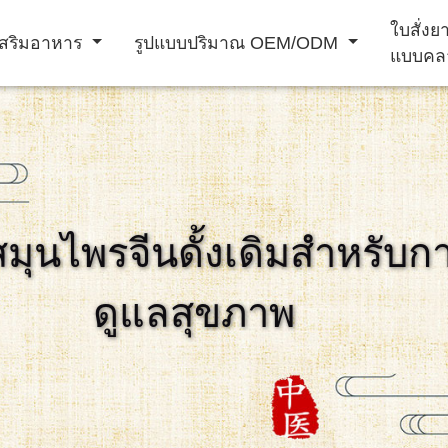
ใบสั่ง
สริมอาหาร
รูปแบบปริมาณ OEM/ODM
แบบคล
ผง ชง เครื่อง ดื่ม
เครื่อง ดื่ม
สมุนไพรจีนดั้งเดิมสำหรับก
าม
อาหาร เสริม
ผลิตภัณฑ์ เสริม
การ ป้องกัน โรค
ดูแลสุขภาพ
ภูมิคุ้มกัน
สมรรถภาพ ชาย
หัวใจ และ หลอด
เลือด