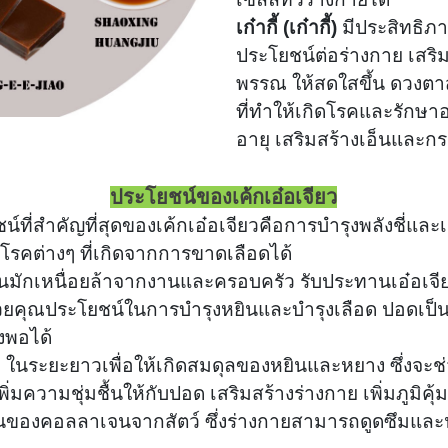
เก๋ากี้ (เก๋ากี้)
มีประสิทธิภ
ประโยชน์ต่อร่างกาย เสริมส
พรรณ ให้สดใสขึ้น ดวงต
ที่ทำให้เกิดโรคและรักษ
อายุ เสริมสร้างเอ็นและกร
ประโยชน์ของเค้กเอ๋อเจียว
น์ที่สำคัญที่สุดของเค้กเอ๋อเจียวคือการบำรุงพลังชี่และเลื
รคต่างๆ ที่เกิดจากการขาดเลือดได้
ู้คนมักเหนื่อยล้าจากงานและครอบครัว รับประทานเอ๋อเจี
้วยคุณประโยชน์ในการบำรุงหยินและบำรุงเลือด ปอดเป็
งพอได้
กาวอี ในระยะยาวเพื่อให้เกิดสมดุลของหยินและหยาง ซึ่ง
ิ่มความชุ่มชื้นให้กับปอด เสริมสร้างร่างกาย เพิ่มภูมิคุ
็นของคอลลาเจนจากสัตว์ ซึ่งร่างกายสามารถดูดซึมและนำ