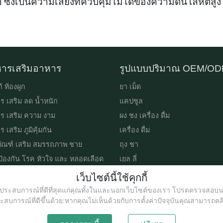
่งเป็นความเสี่ยงที่ควบคุมไม่ได้ของความดันโลหิตสูง
ารเสริมอาหาร
รูปแบบปริมาณ OEM/O
้ ท้องผูก
ยา เม็ด
ร เสริม ลด น้ำหนัก
แคปซูล
ร เสริม ความ งาม
ผง ชง เครื่อง ดื่ม
 เสริม ภูมิคุ้มกัน
เครื่อง ดื่ม
ภัณฑ์ เสริม สมรรถภาพ ชาย
ถุง ชา
ป้องกัน โรค หัวใจ และ หลอดเลือด
เยล ลี่
อง ช่วย นอน หลับ
เว็บไซต์นี้ใช้คุกกี้
ร เสริม สำหรับ เด็ก
เราให้ประสบการณ์ที่ดีที่สุดแก่คุณทั้งในและนอกเว็บไซต์ของเรา โปรดตรวจส
ระสบการณ์ที่ดีขึ้นด้วย:หากคุณไม่เห็นด้วยกับการตั้งค่าปัจจุบันคุณสามารถคลิก "ก
Ejiao