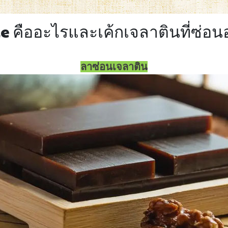
 คืออะไรและเค้กเจลาตินที่ซ่อนอ
ลาซ่อนเจลาติน