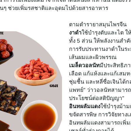
อื่นๆ ช่วยเพิ่มรสชาติและอุดมไปด้วยสารอาหาร
ตามตำรายาสมุนไพรจีน
งาดำ
ใช้บำรุงตับและไต ให
ทั้ง 5 ส่วน ให้พลังงานสำค
การรับประทานงาดำในระย
เส้นผมและผิวพรรณ
เมล็ดวอลนัท
มีประสิทธิภ
เลือด แก้แห้งและแก้เสม
ชุ่มชื้น และหลี่ซื่อเจินไ
แพทย์" ว่าวอลนัทสามารถ 
ประโยชน์ต่อสติปัญญา"
อินทผลัมแดง
ใช้บำรุงม้ามแ
ขจัดสารพิษ การวิจัยทางเ
อินทผลัมแดงสามารถเพิ่ม
เซลล์ทั่วร่างกายได้