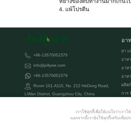
หยางของตับทำงานมากเกินไป ซึ
4. แพ้โปรตีน
อาห
ยา แก
+86-13570052379
อาหา
info@jollywe.com
อาหา
+86-13570052379
อาหาร
ผลิต
Room 101-A115, No. 212 HeDong Road,
การ 
LiWan District, Guangzhou City, China
เครื่
อาหา
เราใช้คุกกี้เพื่อให้แน่ใจว่า
นอกจากนี้เรายังใช้คุกกี้เสริมเพื่อป
เค้ก 