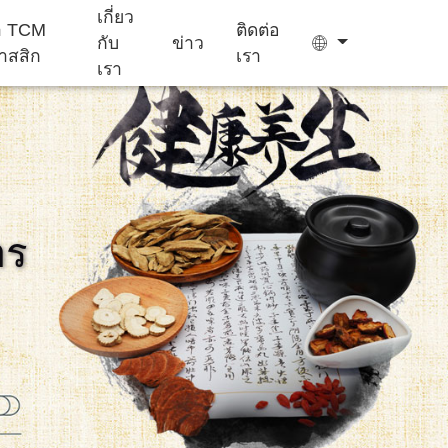
เกี่ยว
ยา TCM
ติดต่อ
กับ
ข่าว
าสสิก
เรา
เรา
ถุง ชา
เยล ลี่
าร
เครื่อง ช่วย นอน
อาหาร เสริม
เค้ก Ejiao
หลับ
สำหรับ เด็ก