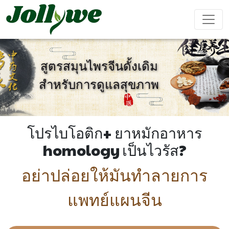
สูตรสมุนไพรจีนดั้งเดิม
สำหรับการดูแลสุขภาพ
ยา เม็ด
แคปซูล
ผง ชง เครื่อง ดื่ม
ยา แก้ ท้อง
อาหาร
อาหาร
อาหาร
ผลิตภัณฑ์
ผูก
เสริม ลด
เสริม ความ
เสริม
เสริม
น้ำหนัก
งาม
ภูมิคุ้มกัน
สมรรถภาพ
โปรไบโอติก+ ยาหมักอาหาร
ชาย
homology เป็นไวรัส?
ถุง ชา
เยล ลี่
เครื่อง ดื่ม
อย่าปล่อยให้มันทำลายการ
แพทย์แผนจีน
การ ป้องกัน
เครื่อง ช่วย
อาหาร
เค้ก Ejiao
โรค หัวใจ
นอน หลับ
เสริม
และ หลอด
สำหรับ เด็ก