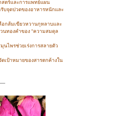
ศาสตร์และการแพทย์แผน
งสำหรับจุดปวดของอาหารหนักและ
นเปลือกส้มเขียวหวานกุหลาบและ
าส่วนทองคำของ "ความสมดุล
สมุนไพรช่วยเร่งการสลายตัว
กำจัดเป้าหมายของสารตกค้างใน