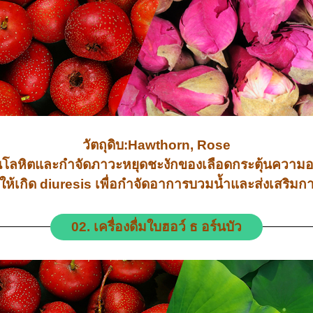
วัตถุดิบ:Hawthorn, Rose
เวียนโลหิตและกำจัดภาวะหยุดชะงักของเลือดกระตุ้นค
ให้เกิด diuresis เพื่อกำจัดอาการบวมน้ำและส่งเสริม
02. เครื่องดื่มใบฮอว์ ธ อร์นบัว