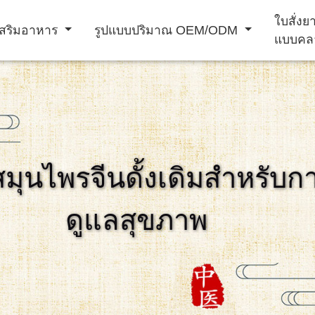
ใบสั่ง
สริมอาหาร
รูปแบบปริมาณ OEM/ODM
แบบคล
ผง ชง เครื่อง ดื่ม
เครื่อง ดื่ม
สมุนไพรจีนดั้งเดิมสำหรับก
าม
อาหาร เสริม
ผลิตภัณฑ์ เสริม
การ ป้องกัน โรค
ดูแลสุขภาพ
ภูมิคุ้มกัน
สมรรถภาพ ชาย
หัวใจ และ หลอด
เลือด