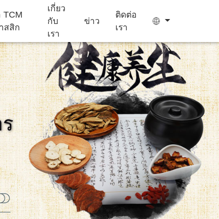
เกี่ยว
ยา TCM
ติดต่อ
กับ
ข่าว
าสสิก
เรา
เรา
ถุง ชา
เยล ลี่
าร
เครื่อง ช่วย นอน
อาหาร เสริม
เค้ก Ejiao
หลับ
สำหรับ เด็ก