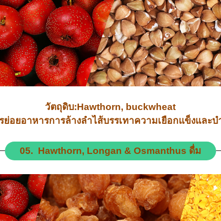
วัตถุดิบ:Hawthorn, buckwheat
ิมการย่อยอาหารการล้างลำไส้บรรเทาความเยือกแข็งและ
05. Hawthorn, Longan & Osmanthus ดื่ม