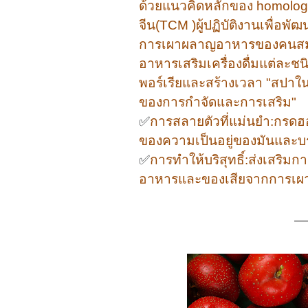
ด้วยแนวคิดหลักของ homolo
จีน(TCM )ผู้ปฏิบัติงานเพื่อ
การเผาผลาญอาหารของคนสม
อาหารเสริมเครื่องดื่มแต่ละชน
พอร์เรียและสร้างเวลา "สปาใ
ของการกำจัดและการเสริม"
✅
การสลายตัวที่แม่นยำ:กรดฮอ
ของความเป็นอยู่ของมันและบร
✅
การทำให้บริสุทธิ์:ส่งเสริ
อาหารและของเสียจากการเผ