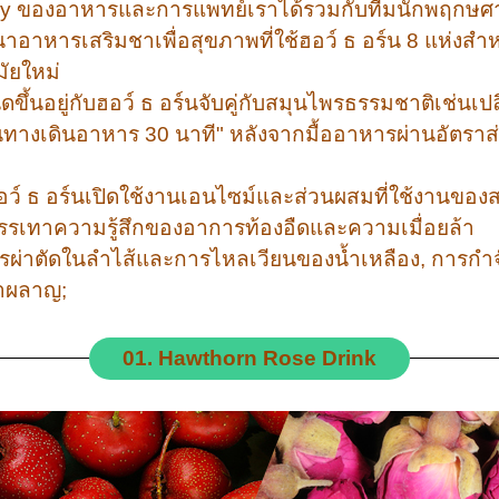
gy ของอาหารและการแพทย์เราได้รวมกับทีมนักพฤกษ
พัฒนาอาหารเสริมชาเพื่อสุขภาพที่ใช้ฮอว์ ธ อร์น 8 แห่
ัยใหม่
ิดขึ้นอยู่กับฮอว์ ธ อร์นจับคู่กับสมุนไพรธรรมชาติเช่
นทางเดินอาหาร 30 นาที" หลังจากมื้ออาหารผ่านอัตร
ว์ ธ อร์นเปิดใช้งานเอนไซม์และส่วนผสมที่ใช้งานของ
รเทาความรู้สึกของอาการท้องอืดและความเมื่อยล้า
มการผ่าตัดในลำไส้และการไหลเวียนของน้ำเหลือง, การ
าผลาญ;
01. Hawthorn Rose Drink