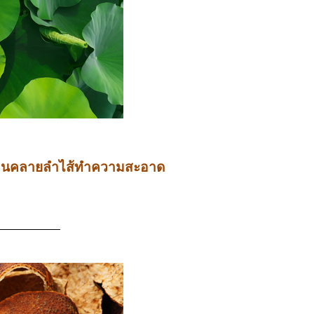
ารผ่อนคลายลำไส้ทำความสะอาด