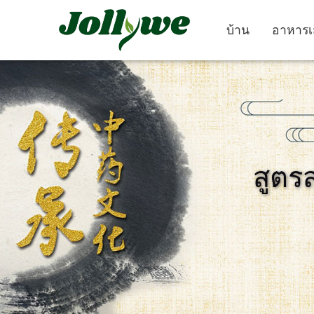
บ้าน
อาหารเ
ยา เม็ด
แคปซูล
สูตร
ยา แก้ ท้องผูก
อาหาร เสริม ลด น้ำ
อาหาร เสริม คว
หนัก
งาม