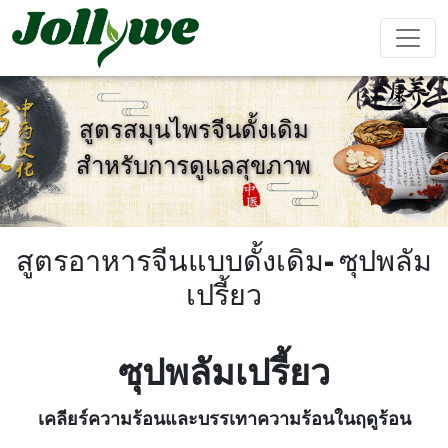
สูตรสมุนไพรจีนดั้งเดิม
สำหรับการดูแลสุขภาพ
ยา เม็ด
แคปซูล
ผง ชง เครื่อง ดื่ม
ยา แก้ ท้อง
อาหาร
อาหาร
อาหาร
ผลิตภัณฑ์
ผูก
เสริม ลด
เสริม ความ
เสริม
เสริม
น้ำหนัก
งาม
ภูมิคุ้มกัน
สมรรถภาพ
สูตรอาหารจีนแบบดั้งเดิม- ซุปพลัม
ชาย
เปรี้ยว
ถุง ชา
เยล ลี่
เครื่อง ดื่ม
ซุปพลัมเปรี้ยว
การ ป้องกัน
เครื่อง ช่วย
อาหาร
เค้ก Ejiao
โรค หัวใจ
นอน หลับ
เสริม
เคลียร์ความร้อนและบรรเทาความร้อนในฤดูร้อน
และ หลอด
สำหรับ เด็ก