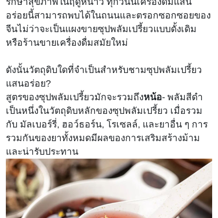
รักษาสุขภาพในฤดูหนาว ทุกวันนี้เครื่องดื่มแสน
อร่อยนี้สามารถพบได้ในถนนและตรอกซอกซอยของ
จีนไม่ว่าจะเป็นแผงขายซุปพลัมเปรี้ยวแบบดั้งเดิม
หรือร้านขายเครื่องดื่มสมัยใหม่
ดังนั้นวัตถุดิบใดที่จำเป็นสำหรับชามซุปพลัมเปรี้ยว
แสนอร่อย?
สูตรของซุปพลัมเปรี้ยวมักจะรวมถึง
หน้อ
- พลัมสีดำ
เป็นหนึ่งในวัตถุดิบหลักของซุปพลัมเปรี้ยว เมื่อรวม
กับ มัลเบอร์รี่, ฮอว์ธอร์น, โรเซลล์, และยาอื่น ๆ การ
รวมกันของยาทั้งหมดมีผลของการเสริมสร้างม้าม
และน่ารับประทาน