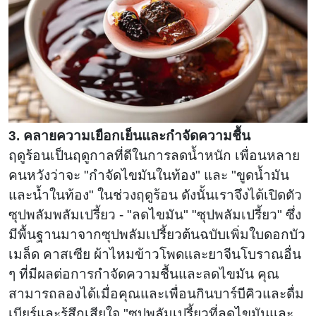
3. คลายความเยือกเย็นและกำจัดความชื้น
ฤดูร้อนเป็นฤดูกาลที่ดีในการลดน้ำหนัก เพื่อนหลาย
คนหวังว่าจะ "กำจัดไขมันในท้อง" และ "ขูดน้ำมัน
และน้ำในท้อง" ในช่วงฤดูร้อน ดังนั้นเราจึงได้เปิดตัว
ซุปพลัมพลัมเปรี้ยว - "ลดไขมัน" "ซุปพลัมเปรี้ยว" ซึ่ง
มีพื้นฐานมาจากซุปพลัมเปรี้ยวต้นฉบับเพิ่มใบดอกบัว
เมล็ด คาสเซีย ผ้าไหมข้าวโพดและยาจีนโบราณอื่น
ๆ ที่มีผลต่อการกำจัดความชื้นและลดไขมัน คุณ
สามารถลองได้เมื่อคุณและเพื่อนกินบาร์บีคิวและดื่ม
เบียร์และรู้สึกเสียใจ "ซุปพลัมเปรี้ยวที่ลดไขมันและ