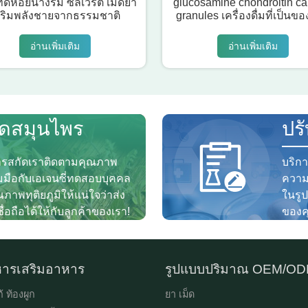
ด์หอยนางรม ซีลเวิร์ต เม็ดยา
glucosamine chondroitin ca
สริมพลังชายจากธรรมชาติ
granules เครื่องดื่มที่เป็นขอ
อ่านเพิ่มเติม
อ่านเพิ่มเติม
ัดสมุนไพร
ปร
ารสกัดเราติดตามคุณภาพ
บริก
มือกับเอเจนซี่ทดสอบบุคคล
ความ
าพทุติยภูมิให้แน่ใจว่าส่ง
ในรู
่อถือได้ให้กับลูกค้าของเรา!
ของค
ารเสริมอาหาร
รูปแบบปริมาณ OEM/O
้ ท้องผูก
ยา เม็ด