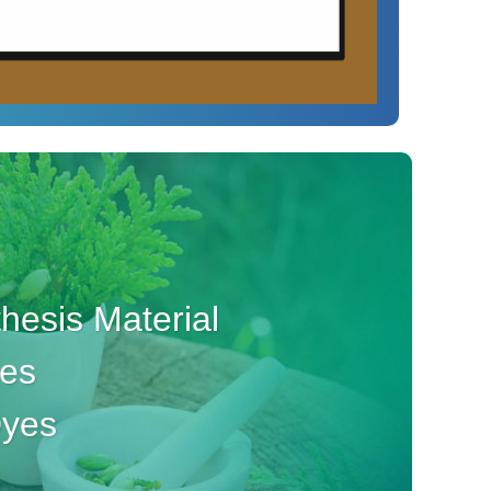
esis Material
ves
Dyes