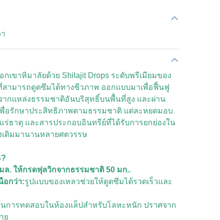
วา
ือกเขาหิมาลัยด้วย Shilajit Drops ระดับพรีเมียมของ
่สามารถดูดซึมได้ทางชีวภาพ ออกแบบมาเพื่อฟื้นฟู
กแหล่งธรรมชาติอันบริสุทธิ์บนพื้นที่สูง และผ่าน
ถันเพื่อรักษาประสิทธิภาพตามธรรมชาติ แต่ละหยดมอบ
แร่ธาตุ และสารประกอบอินทรีย์ที่ได้รับการยกย่องใน
้งเดิมมานานหลายศตวรรษ
S?
 มล. ให้กรดฟุลวิกจากธรรมชาติ 50 มก.
.
ือกว่า:
รูปแบบของเหลวช่วยให้ดูดซึมได้รวดเร็วและ
่านการทดสอบในห้องแล็ปสำหรับโลหะหนัก ปราศจาก
ลาย