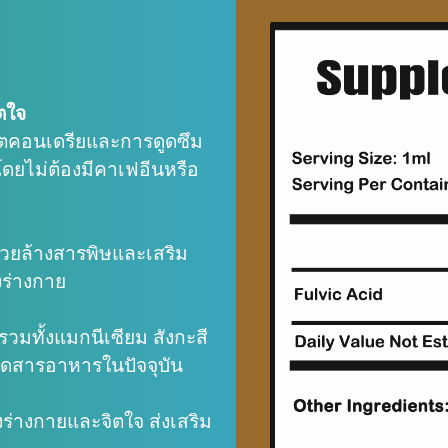
ตใจ
ตคอนเดรียและการดูดซึม
ดยไม่ต้องมีคาเฟอีนหรือ
วยล้างสารพิษและเสริม
งร่างกาย
วมทั้งแมกนีเซียม สังกะสี
าดสารอาหารในปัจจุบัน
งร่างกายและจิตใจ ส่งเสริม