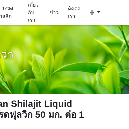
เกี่ยว
ยา TCM
ติดต่อ
กับ
ข่าว
าสสิก
เรา
เรา
กว่า
ถุง ชา
เยล ลี่
เครื่อง ช่วย นอน
อาหาร เสริม
เค้ก Ejiao
หลับ
สำหรับ เด็ก
n Shilajit Liquid
ดฟุลวิก 50 มก. ต่อ 1