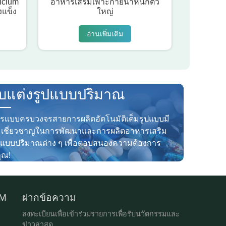
lcium
อาหารเสริมเพาะกายน้ำหนักตัว
งแข็ง
ใหญ่
อ่านเพิ่มเติม
ับแต่งรูปแบบปริมาณ
ารแบบครบวงจรสายการผลิตอัตโนมัติเต็มรูปแบบมี
เชี่ยวชาญในการพัฒนาและการผลิตอาหารเสริม
ปแบบปริมาณต่าง ๆ เพื่อตอบสนองความต้องการ
ุณ!
DM
ฝากข้อความ
ลงทะเบียนเพื่อเข้าร่วมรายการเพื่อรับนวัตกรรมและ
ข่าวล่าสุด