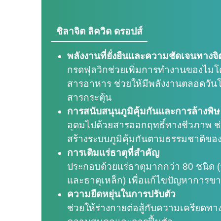
ชิลาจิต ลิควิด ดรอปส์
พลังงานที่ยั่งยืนและความชัดเจนทางจิ
กรดฟุลวิกช่วยเพิ่มการทำงานของไมโ
สารอาหาร ช่วยให้มีพลังงานตลอดวันโ
สารกระตุ้น
การสนับสนุนภูมิคุ้มกันและการล้างพิษ
อุดมไปด้วยสารออกฤทธิ์ทางชีวภาพ ช่
สร้างระบบภูมิคุ้มกันตามธรรมชาติขอ
การเติมแร่ธาตุที่สำคัญ
ประกอบด้วยแร่ธาตุมากกว่า 80 ชนิด (ร
และธาตุเหล็ก) เพื่อแก้ไขปัญหาการข
ความยืดหยุ่นในการปรับตัว
ช่วยให้ร่างกายต่อสู้กับความเครียดทา