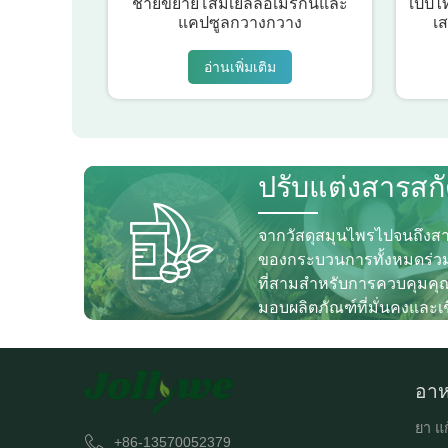
ชายขยายโสมเยลลี่อเมริกันและ
เปปไท
แคปซูลกวางกวาง
เ
อ่านเพิ่มเติม
ปรับแต่งสารสก
จากวัสดุสมุนไพรไปจนถึงส
ของกระบวนการทั้งหมดร่วม
ที่สามสำหรับการควบคุมคุณภ
มอบผลิตภัณฑ์ที่มั่นคงและเชื
อาห
ยา แก
+86-13570052379