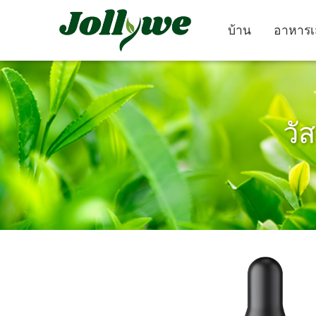
บ้าน
อาหารเ
วัส
ยา เม็ด
แคปซูล
ยา แก้ ท้องผูก
อาหาร เสริม ลด น้ำ
อาหาร เสริม คว
หนัก
งาม