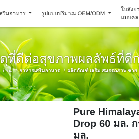
ใบสั่ง
สริมอาหาร
รูปแบบปริมาณ OEM/ODM
แบบคล
ดุที่ดีต่อสุขภาพผลลัพธ์ที่ดี
ผง ชง เครื่อง ดื่ม
บ้าน
อาหารเสริมอาหาร
ผลิตภัณฑ์ เสริม สมรรถภาพ ชาย
เครื่อง ดื่ม
าม
อาหาร เสริม
ผลิตภัณฑ์ เสริม
การ ป้องกัน โรค
ภูมิคุ้มกัน
สมรรถภาพ ชาย
หัวใจ และ หลอด
เลือด
Pure Himalaya
Drop 60 มล. กร
มล.