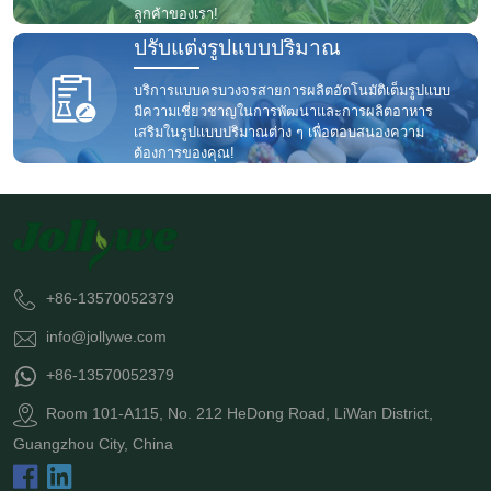
ลูกค้าของเรา!
ปรับแต่งรูปแบบปริมาณ
บริการแบบครบวงจรสายการผลิตอัตโนมัติเต็มรูปแบบ
มีความเชี่ยวชาญในการพัฒนาและการผลิตอาหาร
เสริมในรูปแบบปริมาณต่าง ๆ เพื่อตอบสนองความ
ต้องการของคุณ!
+86-13570052379
info@jollywe.com
+86-13570052379
Room 101-A115, No. 212 HeDong Road, LiWan District,
Guangzhou City, China