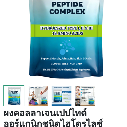
เลือด
ผงคอลลาเจนเปปไทด์
ออร์แกนิกชนิดไฮโดรไลซ์