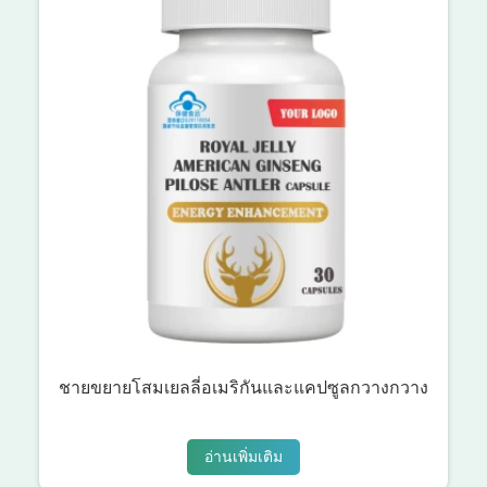
ชายขยายโสมเยลลี่อเมริกันและแคปซูลกวางกวาง
อ่านเพิ่มเติม