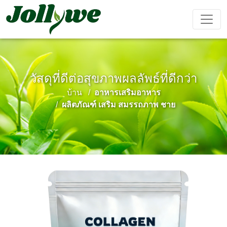
วัสดุที่ดีต่อสุขภาพผลลัพธ์ที่ดีกว่า
ยา เม็ด
แคปซูล
ผง ชง เครื่อง ดื่ม
บ้าน
อาหารเสริมอาหาร
ยา แก้ ท้อง
อาหาร
อาหาร
อาหาร
ผลิตภัณฑ์
ผลิตภัณฑ์ เสริม สมรรถภาพ ชาย
ผูก
เสริม ลด
เสริม ความ
เสริม
เสริม
น้ำหนัก
งาม
ภูมิคุ้มกัน
สมรรถภาพ
ชาย
ถุง ชา
เยล ลี่
เครื่อง ดื่ม
การ ป้องกัน
เครื่อง ช่วย
อาหาร
เค้ก Ejiao
โรค หัวใจ
นอน หลับ
เสริม
และ หลอด
สำหรับ เด็ก