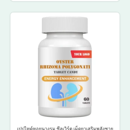
เปปไทด์หอยนางรม ซีลเวิร์ต เม็ดยาเสริมพลังชาย