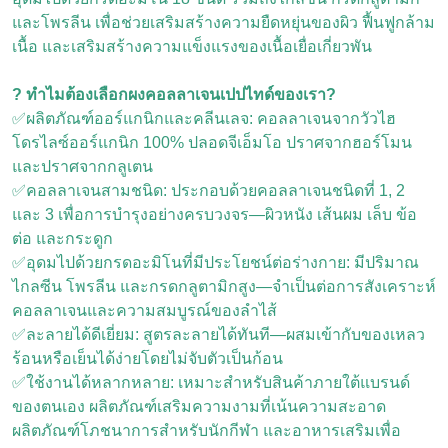
และโพรลีน เพื่อช่วยเสริมสร้างความยืดหยุ่นของผิว ฟื้นฟูกล้าม
เนื้อ และเสริมสร้างความแข็งแรงของเนื้อเยื่อเกี่ยวพัน
? ทำไมต้องเลือกผงคอลลาเจนเปปไทด์ของเรา?
✅ผลิตภัณฑ์ออร์แกนิกและคลีนเลจ: คอลลาเจนจากวัวไฮ
โดรไลซ์ออร์แกนิก 100% ปลอดจีเอ็มโอ ปราศจากฮอร์โมน
และปราศจากกลูเตน
✅คอลลาเจนสามชนิด: ประกอบด้วยคอลลาเจนชนิดที่ 1, 2
และ 3 เพื่อการบำรุงอย่างครบวงจร—ผิวหนัง เส้นผม เล็บ ข้อ
ต่อ และกระดูก
✅อุดมไปด้วยกรดอะมิโนที่มีประโยชน์ต่อร่างกาย: มีปริมาณ
ไกลซีน โพรลีน และกรดกลูตามิกสูง—จำเป็นต่อการสังเคราะห์
คอลลาเจนและความสมบูรณ์ของลำไส้
✅ละลายได้ดีเยี่ยม: สูตรละลายได้ทันที—ผสมเข้ากับของเหลว
ร้อนหรือเย็นได้ง่ายโดยไม่จับตัวเป็นก้อน
✅ใช้งานได้หลากหลาย: เหมาะสำหรับสินค้าภายใต้แบรนด์
ของตนเอง ผลิตภัณฑ์เสริมความงามที่เน้นความสะอาด
ผลิตภัณฑ์โภชนาการสำหรับนักกีฬา และอาหารเสริมเพื่อ