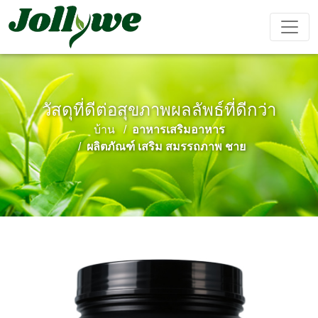
วัสดุที่ดีต่อสุขภาพผลลัพธ์ที่ดีกว่า
ยา เม็ด
แคปซูล
ผง ชง เครื่อง ดื่ม
บ้าน
อาหารเสริมอาหาร
ยา แก้ ท้อง
อาหาร
อาหาร
อาหาร
ผลิตภัณฑ์
ผลิตภัณฑ์ เสริม สมรรถภาพ ชาย
ผูก
เสริม ลด
เสริม ความ
เสริม
เสริม
น้ำหนัก
งาม
ภูมิคุ้มกัน
สมรรถภาพ
ชาย
ถุง ชา
เยล ลี่
เครื่อง ดื่ม
การ ป้องกัน
เครื่อง ช่วย
อาหาร
เค้ก Ejiao
โรค หัวใจ
นอน หลับ
เสริม
และ หลอด
สำหรับ เด็ก