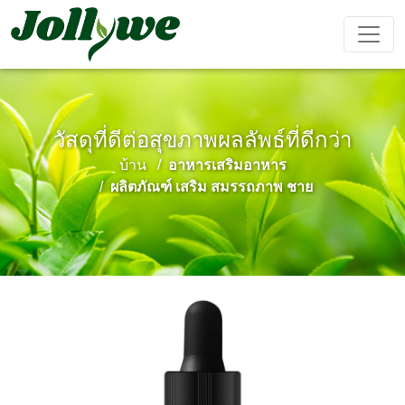
วัสดุที่ดีต่อสุขภาพผลลัพธ์ที่ดีกว่า
ยา เม็ด
แคปซูล
ผง ชง เครื่อง ดื่ม
บ้าน
อาหารเสริมอาหาร
ยา แก้ ท้อง
อาหาร
อาหาร
อาหาร
ผลิตภัณฑ์
ผลิตภัณฑ์ เสริม สมรรถภาพ ชาย
ผูก
เสริม ลด
เสริม ความ
เสริม
เสริม
น้ำหนัก
งาม
ภูมิคุ้มกัน
สมรรถภาพ
ชาย
ถุง ชา
เยล ลี่
เครื่อง ดื่ม
การ ป้องกัน
เครื่อง ช่วย
อาหาร
เค้ก Ejiao
โรค หัวใจ
นอน หลับ
เสริม
และ หลอด
สำหรับ เด็ก