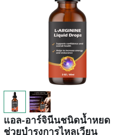
เลือด
แอล-อาร์จินีนชนิดน้ำหยด
ช่วยบำรุงการไหลเวียน