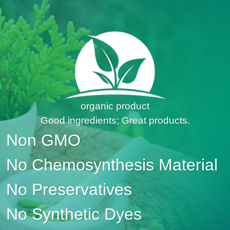
organic product
Good ingredients; Great products.
Non GMO
No Chemosynthesis Material
No Preservatives
No Synthetic Dyes