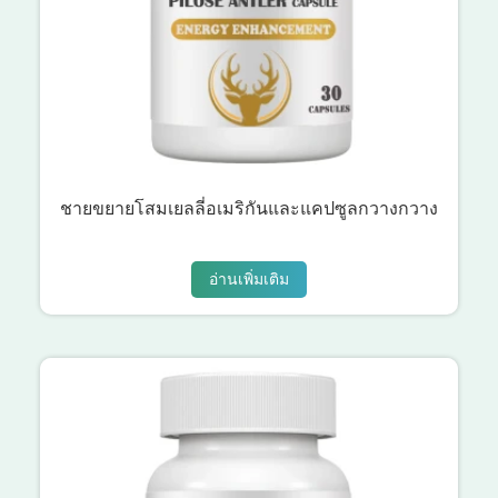
ชายขยายโสมเยลลี่อเมริกันและแคปซูลกวางกวาง
อ่านเพิ่มเติม