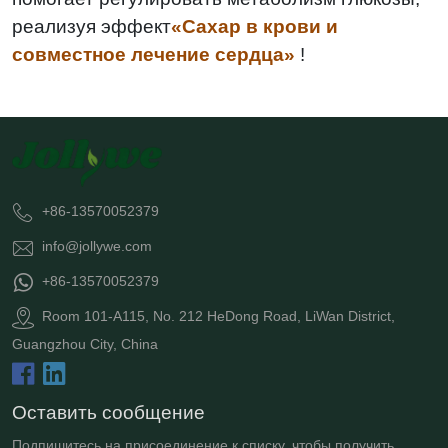
реализуя эффект
«Сахар в крови и
совместное лечение сердца»
!
+86-13570052379
info@jollywe.com
+86-13570052379
Room 101-A115, No. 212 HeDong Road, LiWan District,
Guangzhou City, China
Оставить сообщение
Подпишитесь на присоединение к списку, чтобы получить