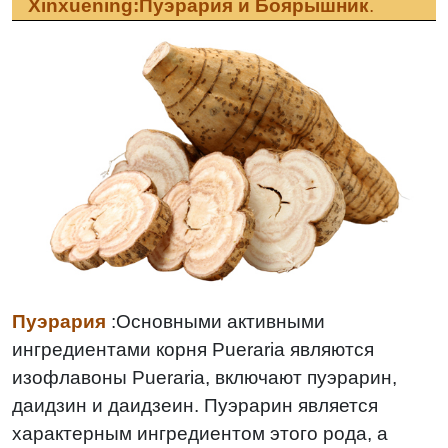
Xinxuening:Пуэрария и Боярышник
.
Пуэрария
:
Основными активными
ингредиентами корня Pueraria являются
изофлавоны Pueraria, включают пуэрарин,
даидзин и даидзеин. Пуэрарин является
характерным ингредиентом этого рода, а