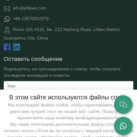
info@jollywe.com
+86-13570052379
Room 101-A115, No. 212 HeDong Road, LiWan District,
Guangzhou City, China
Оставить сообщение
Подпишитесь на присоединение к списку, чтобы получить
последние инновации и новости.
В этом сайте используются файлы cookie
Мы используем файлы cookie, чтобы гарантировать, что мы
даем вам лучший опыт на нашем веб -сайте. Пожалуйста,
просмотрите нашу политику конфиденциальности.
Мы также используем дополнительные файлы cookie для
лучшего опыта с:Если вы не согласны с текущей настройкой, вы
Представлять на рассмотрение