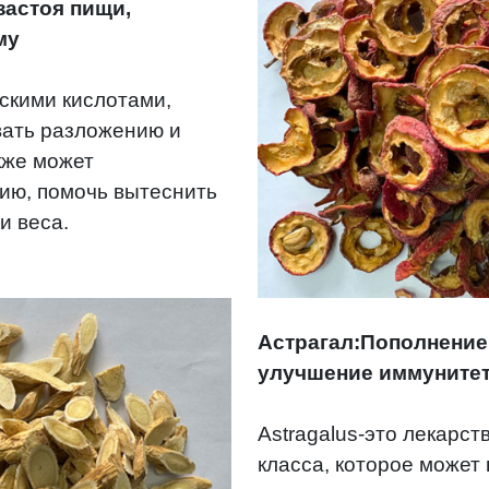
астоя пищи,
му
скими кислотами,
вать разложению и
кже может
ию, помочь вытеснить
и веса.
Астрагал:Пополнение 
улучшение иммуните
Astragalus-это лекарс
класса, которое может 