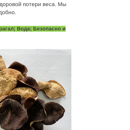
здоровой потери веса. Мы
добно.
агал; Вода; Безопасно и