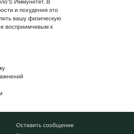
ело'S Иммунитет. В
ости и похудения это
епить вашу физическую
ее восприимчивым к
ку
ражнений
м
Оставить сообщение