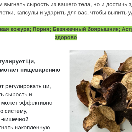
м выгнать сырость из вашего тела, но и достичь 
летки, капсулы и ударить для вас, чтобы выпить у
ая кожура; Пория; Безяжечный боярышник; Астр
здорово
гулирует Ци,
помогает пищеварению
т регулировать ци,
ть сырость и
 может эффективно
ю систему,
 -кишечной
згнать накопленную