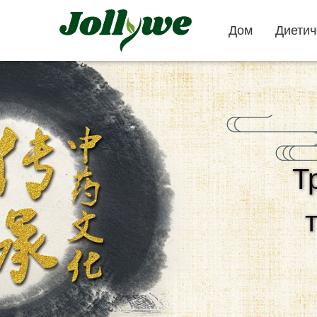
Дом
Диетич
Таблетки
капсулы
Т
запор лечение
безопасная
таблетки
потеря веса
красоты