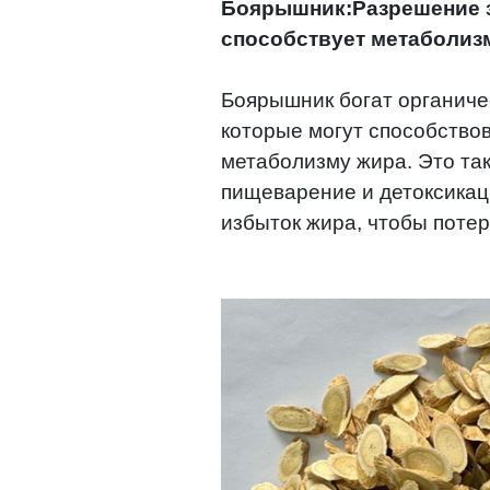
Боярышник:Разрешение з
способствует метаболиз
Боярышник богат органиче
которые могут способство
метаболизму жира. Это та
пищеварение и детоксикац
избыток жира, чтобы потер