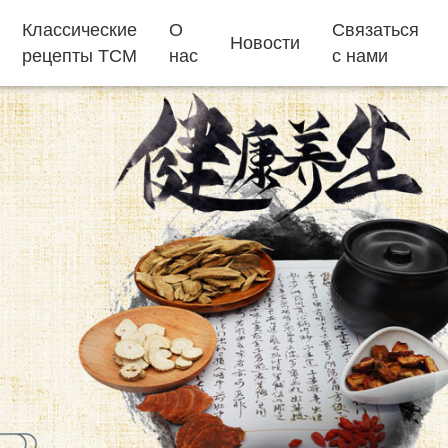
Классические
О
Связаться
Новости
рецепты TCM
нас
с нами
пакетики для чая
жевательные
конфеты
как быстро
добавки для
Эджиао торт
заснуть
детей