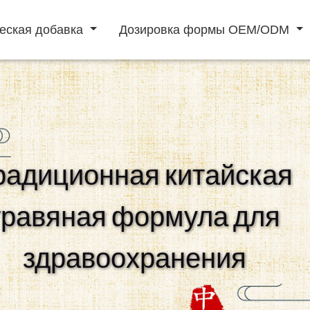
еская добавка
Дозировка формы OEM/ODM
порошковый напиток
жидкие напитки
радиционная китайская
для поднятия
мужская
профилактика
травяная формула для
иммунитета
потенция
сердечно
сосудистых
заболеваний
здравоохранения