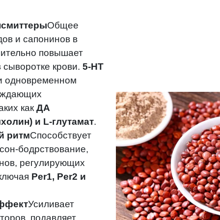
нсмиттеры
Общее
ов и сапонинов в
чительно повышает
в сыворотке крови.
5-HT
и одновременном
уждающих
аких как
ДА
холин) и L-глутамат
.
й ритм
Способствует
сон-бодрствование,
енов, регулирующих
включая
Per1, Per2 и
ффект
Усиливает
торов, подавляет