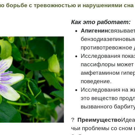
по борьбе с тревожностью и нарушениями сна
Как это работает:
Апигенин
связывае
бензодиазепиновым
противотревожное 
Исследования показ
пассифлоры может
амфетамином гипер
поведение.
Исследования на ж
это вещество продл
вызванного барбит
?
Преимущество
Идеа
чьи проблемы со сном 