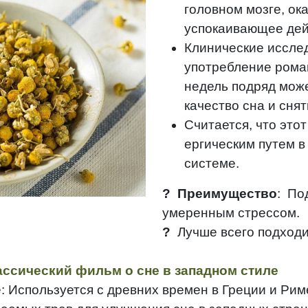
головном мозге, ок
успокаивающее дей
Клинические исслед
употребление ромаш
недель подряд мож
качество сна и сня
Считается, что это
ергическим путем в
системе.
?
Преимущество
: По
умеренным стрессом.
?
Лучше всего подходи
ссический фильм о сне в западном стиле
 Используется с древних времен в Греции и Рим