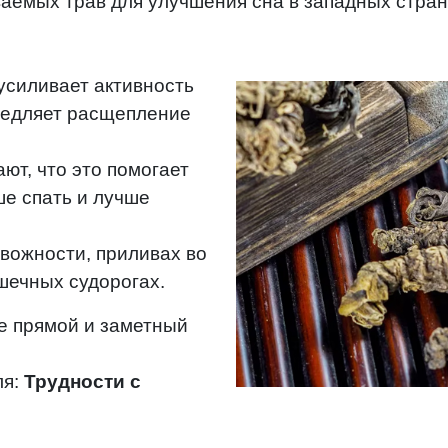
ваемых трав для улучшения сна в западных стран
усиливает активность
медляет расщепление
ют, что это помогает
ше спать и лучше
евожности, приливах во
шечных судорогах.
е прямой и заметный
ля:
Трудности с