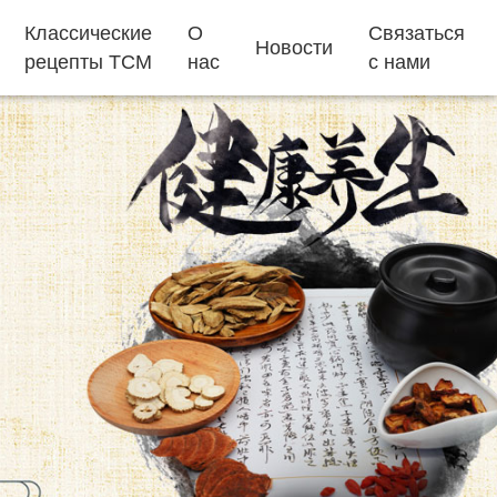
Классические
О
Связаться
Новости
рецепты TCM
нас
с нами
пакетики для чая
жевательные
конфеты
как быстро
добавки для
Эджиао торт
заснуть
детей