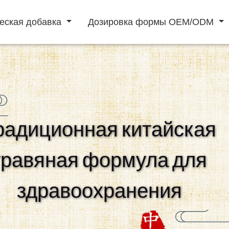
еская добавка
Дозировка формы OEM/ODM
порошковый напиток
жидкие напитки
радиционная китайская
для поднятия
мужская
профилактика
травяная формула для
иммунитета
потенция
сердечно
сосудистых
заболеваний
здравоохранения