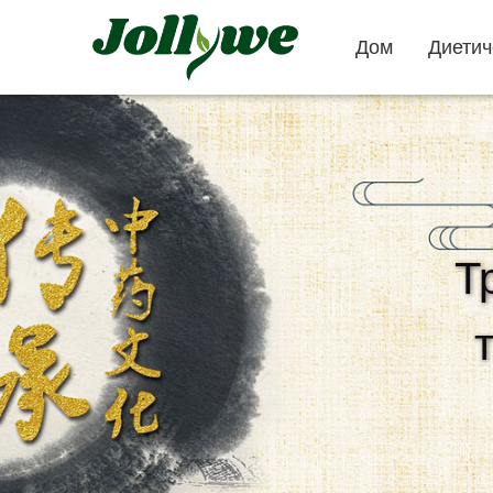
Дом
Диетич
Таблетки
капсулы
Т
запор лечение
безопасная
таблетки
потеря веса
красоты