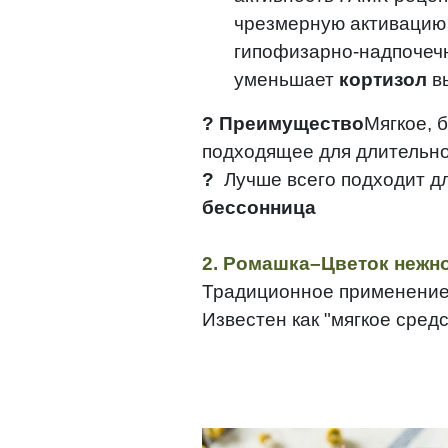
чрезмерную активаци
гипофизарно-надпочечн
уменьшает
кортизол
в
? Преимущество
Мягкое, 
подходящее для длительно
?
Лучше всего подходит д
бессонница
2. Ромашка–Цветок нежно
Традиционное применение:
Известен как "мягкое сред