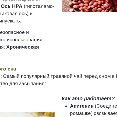
ю
Ось HPA
(гипоталамо-
иковая ось) и
ыпускать.
безопасное и
го использования.
ля:
Хроническая
го сна
 Самый популярный травяной чай перед сном в 
ство для засыпания".
Как это работает?
Апигенин
(Соедине
ромашке) связывае