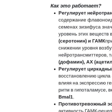
Как это работает?
Регулирует нейротра
содержание флавоноид
семенах зизифуса зна
уровень этих веществ 
(серотонин) и ГАМК
пр
снижении уровня возб
нейротрансмиттеров, т
(дофамин), АХ (ацетил
Регулирует циркадны
восстановлению цикла 
влияя на экспрессию г
ритм в гипоталамусе, 
Bmal1
.
Противотревожный э
активность ГАМК-рецеп