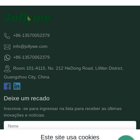
+86-13570052379
info@jollywe.com
+86-13570052379
Room 101-A115, No. 212 HeDong Road, LiWan District,
Guangzhou City, China
Deixe um recado
Inscreva -se para ingressar na lista para receber as últimas
inovações e notícias.
Este site usa cookies