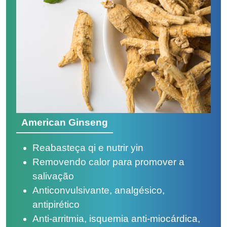
American Ginseng
Reabasteça qi e nutrir yin
Removendo calor para promover a
salivação
Anticonvulsivante, analgésico,
antipirético
Anti-arritmia, isquemia anti-miocárdica,