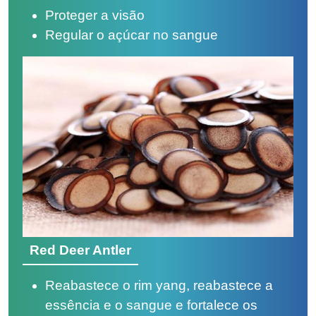
Proteger a visão
Regular o açúcar no sangue
Red Deer Antler
Reabastece o rim yang, reabastece a
essência e o sangue e fortalece os