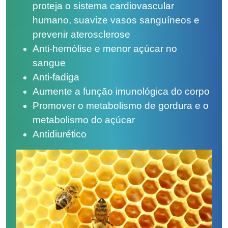
proteja o sistema cardiovascular
humano, suavize vasos sanguíneos e
prevenir aterosclerose
Anti-hemólise e menor açúcar no
sangue
Anti-fadiga
Aumente a função imunológica do corpo
Promover o metabolismo de gordura e o
metabolismo do açúcar
Antidiurético