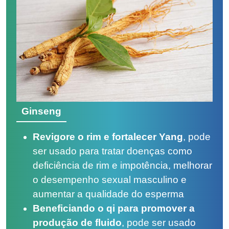
Ginseng
Revigore o rim e fortalecer Yang
, pode
ser usado para tratar doenças como
deficiência de rim e impotência, melhorar
o desempenho sexual masculino e
aumentar a qualidade do esperma
Beneficiando o qi para promover a
produção de fluido
, pode ser usado