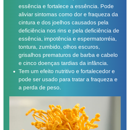
essência e fortalece a essência. Pode
aliviar sintomas como dor e fraqueza da
cintura e dos joelhos causados ​​pela
deficiência nos rins e pela deficiência de
essência, impotência e espermatorréia,
tontura, zumbido, olhos escuros,
grisalhos prematuros de barba e cabelo
e cinco doenças tardias da infância.
Tem um efeito nutritivo e fortalecedor e
pode ser usado para tratar a fraqueza e
a perda de peso.