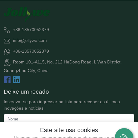
+86-13570052379
info@jollywe.com
+86-13570052379
Room 101-A115, No. 212 HeDong Road, LiWan District,
Guangzhou City, China
Deixe um recado
Inscreva -se para ingressar na lista para receber as últimas
inovações e notícias.
Este site usa cookies
Usamos cookies para garantir que ofereçamos a melhor