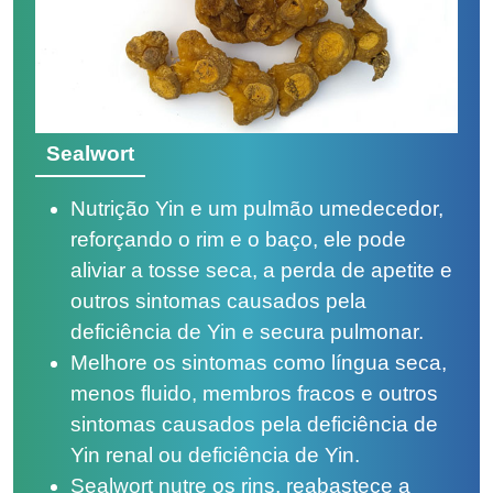
Sealwort
Nutrição Yin e um pulmão umedecedor,
reforçando o rim e o baço, ele pode
aliviar a tosse seca, a perda de apetite e
outros sintomas causados ​​pela
deficiência de Yin e secura pulmonar.
Melhore os sintomas como língua seca,
menos fluido, membros fracos e outros
sintomas causados ​​pela deficiência de
Yin renal ou deficiência de Yin.
Sealwort nutre os rins, reabastece a