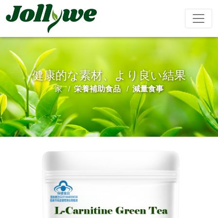
健康的な素材、より良い結果
錠剤
カプセル
粉末飲料
家
栄養補助食品
減量食事
便秘緩和
減量食事
美容サプリ
免疫力を高
精欲増強男
メント
める
性
ティーバッグ
グミ
液体飲料
心臓血管治
睡眠サプリ
成長期サプ
阿膠糕
療
リ