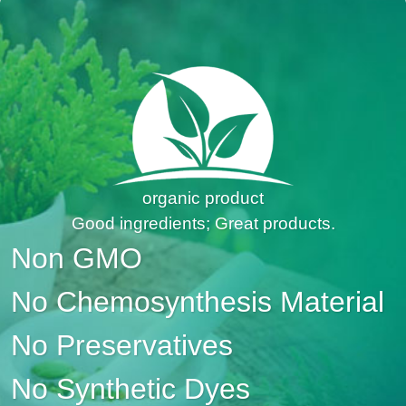
organic product
Good ingredients; Great products.
Non GMO
No Chemosynthesis Material
No Preservatives
No Synthetic Dyes