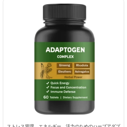
ストレス管理、エネルギー、活力のためのハーブアダプ