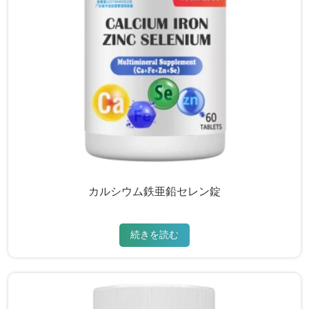
カルシウム鉄亜鉛セレン錠
続きを読む