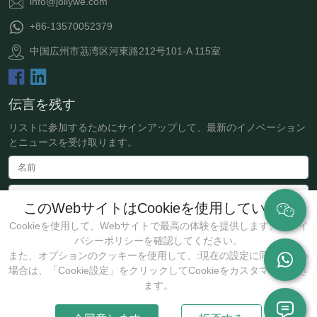
info@jollywe.com
+86-13570052379
中国広州市茘湾区河東路212号101-A 115室
伝言を残す
リストに参加するためにサインアップして、最新のイノベーション
とニュースを受け取ります。
このWebサイトはCookieを使用しています
Cookieを使用して、Webサイトで最高の体験を提供します。プライ
バシーポリシーを確認してください。
また、オプションのクッキーを使用して、:現在の設定に同意しない
場合は、「Cookie設定」をクリックしてCookieをカスタマイズでき
送信
ます。