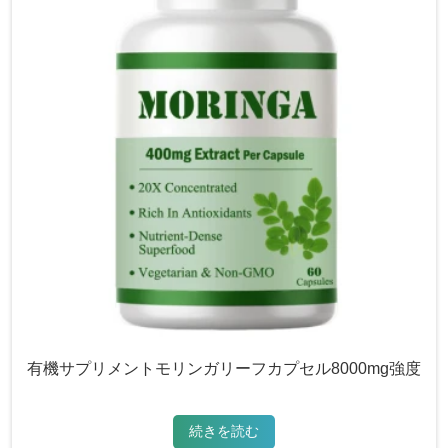
有機サプリメントモリンガリーフカプセル8000mg強度
続きを読む