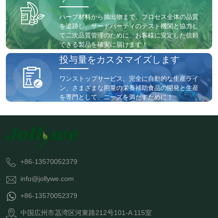
ハーブ材料から抽出物まで、プロセス全体の品質
を追跡し、サードパーティのテスト機関と協力し
て二次品質管理のために、お客様に安定した信頼
できる製品を確実に届けます！
投与量をカスタマイズします
ワンストップサービス、完全に自動的な生産ライ
ン、さまざまな用量の栄養補助食品の開発と生産
を専門として、ニーズを満たすために！
+86-13570052379
info@jollywe.com
+86-13570052379
中国広州市茘湾区河東路212号101-A 115室