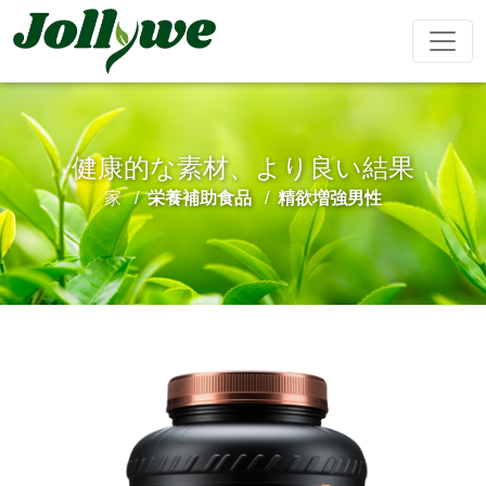
健康的な素材、より良い結果
錠剤
カプセル
粉末飲料
家
栄養補助食品
精欲増強男性
便秘緩和
減量食事
美容サプリ
免疫力を高
精欲増強男
メント
める
性
ティーバッグ
グミ
液体飲料
心臓血管治
睡眠サプリ
成長期サプ
阿膠糕
療
リ