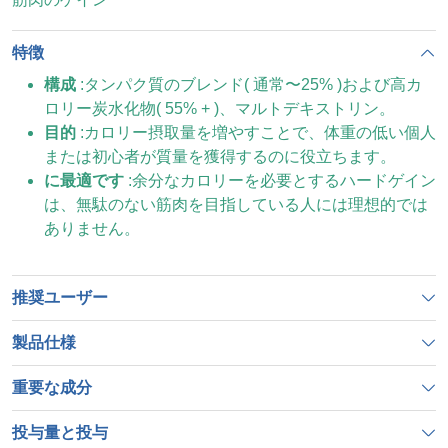
特徴
構成
:
タンパク質のブレンド
(
通常〜
25%
)
および高カ
ロリー炭水化物
(
55%
+
)
、マルトデキストリン。
目的
:
カロリー摂取量を増やすことで、体重の低い個人
または初心者が質量を獲得するのに役立ちます。
に最適です
:
余分なカロリーを必要とするハードゲイン
は、無駄のない筋肉を目指している人には理想的では
ありません。
推奨ユーザー
製品仕様
重要な成分
投与量と投与