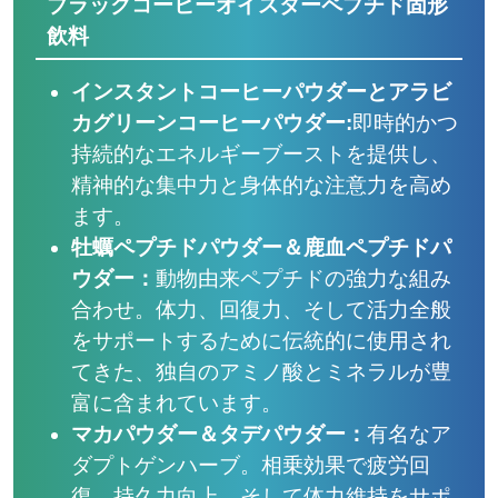
ブラックコーヒーオイスターペプチド固形
飲料
インスタントコーヒーパウダーとアラビ
カグリーンコーヒーパウダー:
即時的かつ
持続的なエネルギーブーストを提供し、
精神的な集中力と身体的な注意力を高め
ます。
牡蠣ペプチドパウダー＆鹿血ペプチドパ
ウダー：
動物由来ペプチドの強力な組み
合わせ。体力、回復力、そして活力全般
をサポートするために伝統的に使用され
てきた、独自のアミノ酸とミネラルが豊
富に含まれています。
マカパウダー＆タデパウダー：
有名なア
ダプトゲンハーブ。相乗効果で疲労回
復、持久力向上、そして体力維持をサポ