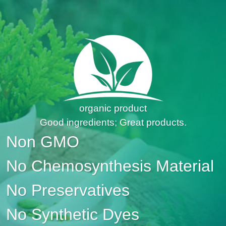
organic product
Good ingredients; Great products.
Non GMO
No Chemosynthesis Material
No Preservatives
No Synthetic Dyes