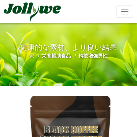
健康的な素材、より良い結果
錠剤
カプセル
粉末飲料
家
栄養補助食品
精欲増強男性
便秘緩和
減量食事
美容サプリ
免疫力を高
精欲増強男
メント
める
性
ティーバッグ
グミ
液体飲料
心臓血管治
睡眠サプリ
成長期サプ
阿膠糕
療
リ